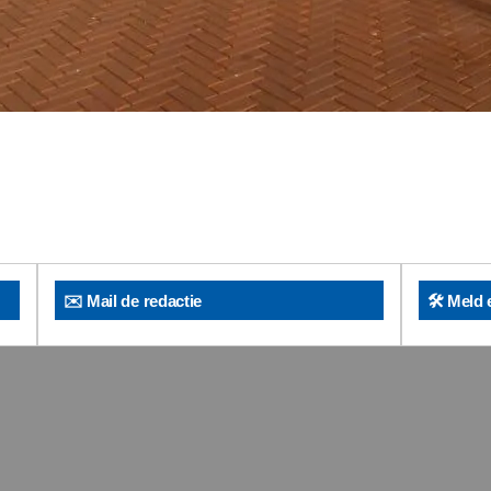
✉️ Mail de redactie
🛠️ Meld 