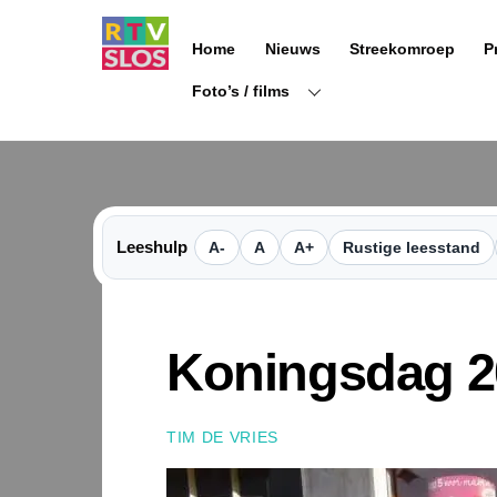
Ga
naar
Home
Nieuws
Streekomroep
P
de
inhoud
Foto’s / films
Leeshulp
A-
A
A+
Rustige leesstand
Koningsdag 20
TIM DE VRIES