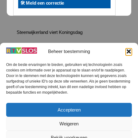
🛠️ Meld een correctie
Steenwijkerland viert Koningsdag
Beheer toestemming
Om de beste ervaringen te bieden, gebruiken wij technologieën zoals
cookies om informatie over je apparaat op te slaan en/of te raadplegen.
Terug
Door in te stemmen met deze technologieën kunnen wij gegevens zoals
naar
boven
surfgedrag of unieke ID's op deze site verwerken. Als je geen toestemming
geeft of uw toestemming intrekt, kan dit een nadelige invloed hebben op
RTV SLOS
bepaalde functies en mogelijkheden.
Colofon
Klachten
Privacy verklaring
Disclaimer
Accepteren
Voorwaarden WiFi
RTV SLOS ANBI
Contact
Cookiebeleid (EU)
Terms and Conditions
Weigeren
©
RTV SLOS
2026
Bekijk voorkeuren
All Rights Reserved.