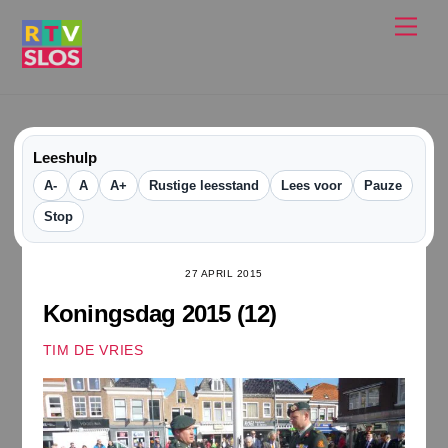
Ga
Men
naar
de
inhoud
Leeshulp
A-
A
A+
Rustige leesstand
Lees voor
Pauze
Stop
27 APRIL 2015
Koningsdag 2015 (12)
TIM DE VRIES