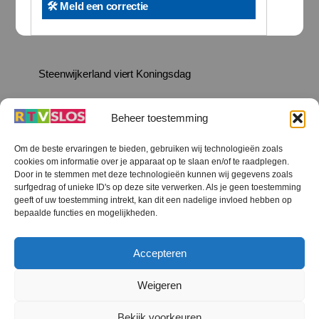
🛠️ Meld een correctie
Steenwijkerland viert Koningsdag
Beheer toestemming
Om de beste ervaringen te bieden, gebruiken wij technologieën zoals
cookies om informatie over je apparaat op te slaan en/of te raadplegen.
Terug
Door in te stemmen met deze technologieën kunnen wij gegevens zoals
naar
boven
surfgedrag of unieke ID's op deze site verwerken. Als je geen toestemming
geeft of uw toestemming intrekt, kan dit een nadelige invloed hebben op
RTV SLOS
bepaalde functies en mogelijkheden.
Colofon
Klachten
Privacy verklaring
Disclaimer
Accepteren
Voorwaarden WiFi
RTV SLOS ANBI
Contact
Cookiebeleid (EU)
Terms and Conditions
Weigeren
©
RTV SLOS
2026
Bekijk voorkeuren
All Rights Reserved.