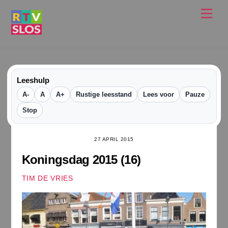
Ga
Men
naar
de
inhoud
Leeshulp
A-
A
A+
Rustige leesstand
Lees voor
Pauze
Stop
27 APRIL 2015
Koningsdag 2015 (16)
TIM DE VRIES