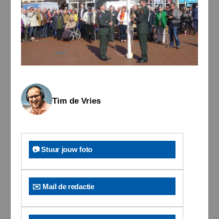
Tim de Vries
📷 Stuur jouw foto
✉️ Mail de redactie