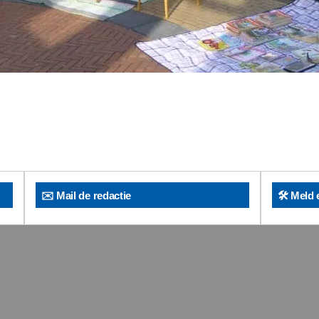
✉️ Mail de redactie
🛠️ Meld 