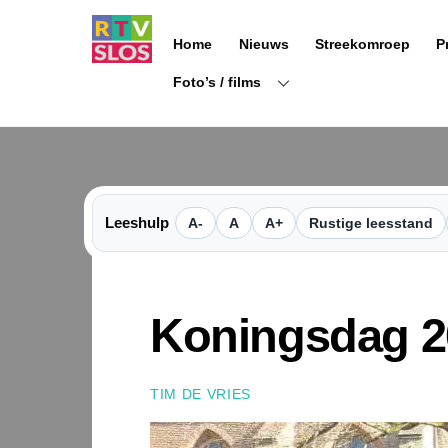
Ga
naar
Home
Nieuws
Streekomroep
P
de
inhoud
Foto’s / films
Leeshulp
A-
A
A+
Rustige leesstand
Koningsdag 20
TIM DE VRIES