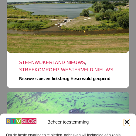
STEENWIJKERLAND NIEUWS
,
STREEKOMROEP
,
WESTERVELD NIEUWS
Nieuwe sluis en fietsbrug Eeserwold geopend
Beheer toestemming
Om de beste ervaringen te bieden, gebruiken wij technologieën zoals