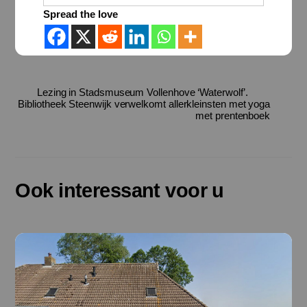
Spread the love
Lezing in Stadsmuseum Vollenhove ‘Waterwolf’.
Bibliotheek Steenwijk verwelkomt allerkleinsten met yoga
met prentenboek
Ook interessant voor u