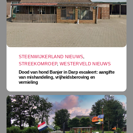
STEENWIJKERLAND NIEUWS
,
STREEKOMROEP
,
WESTERVELD NIEUWS
Dood van hond Banjer in Darp escaleert: aangifte
van mishandeling, vrijheidsberoving en
vernieling