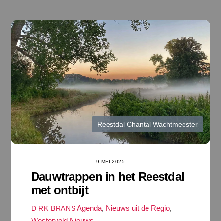
Ga
naar
de
inhoud
Reestdal Chantal Wachtmeester
9 MEI 2025
Dauwtrappen in het Reestdal
met ontbijt
Agenda
,
Nieuws uit de Regio
,
DIRK BRANS
Westerveld Nieuws