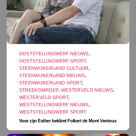
OOSTSTELLINGWERF NIEUWS
,
OOSTSTELLINGWERF SPORT
,
STEENWIJKERLAND CULTUUR
,
STEENWIJKERLAND NIEUWS
,
STEENWIJKERLAND SPORT
,
STREEKOMROEP
,
WESTERVELD NIEUWS
,
WESTERVELD SPORT
,
WESTSTELLINGWERF NIEUWS
,
WESTSTELLINGWERF SPORT
Voor zijn Esther beklimt Folkert de Mont Ventoux