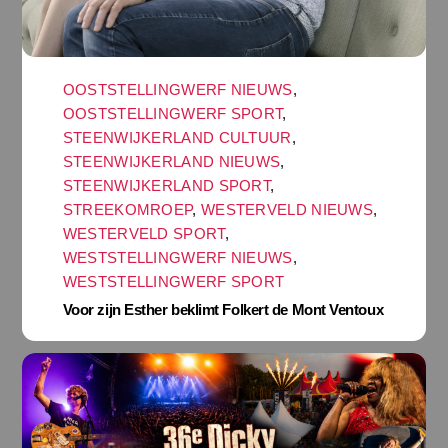
OOSTSTELLINGWERF NIEUWS
,
OOSTSTELLINGWERF SPORT
,
STEENWIJKERLAND CULTUUR
,
STEENWIJKERLAND NIEUWS
,
STEENWIJKERLAND SPORT
,
STREEKOMROEP
,
WESTERVELD NIEUWS
,
WESTERVELD SPORT
,
WESTSTELLINGWERF NIEUWS
,
WESTSTELLINGWERF SPORT
Voor zijn Esther beklimt Folkert de Mont Ventoux