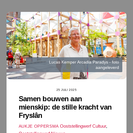
Ga
naar
de
inhoud
Lucas Kemper Arcadia Paradys - foto
aangeleverd
25 JULI 2025
Samen bouwen aan
mienskip: de stille kracht van
Fryslân
Ooststellingwerf Cultuur
,
AUKJE OPPERSMA