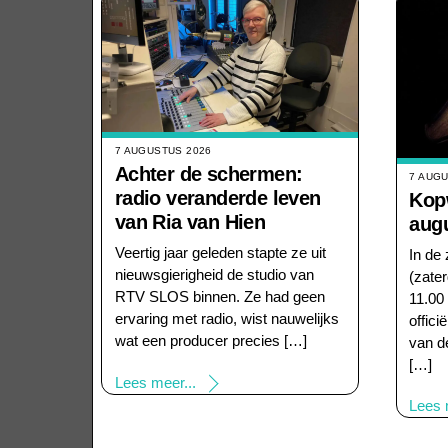
7 AUGUSTUS 2026
Achter de schermen:
7 AUG
radio veranderde leven
Kopw
van Ria van Hien
aug
Veertig jaar geleden stapte ze uit
In de
nieuwsgierigheid de studio van
(zate
RTV SLOS binnen. Ze had geen
11.00
ervaring met radio, wist nauwelijks
offici
wat een producer precies […]
van d
[…]
Lees meer...
Lees 