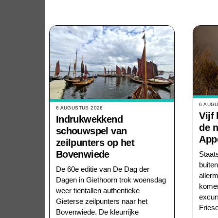
6 AUG
6 AUGUSTUS 2026
Vijf
Indrukwekkend
de n
schouwspel van
App
zeilpunters op het
Bovenwiede
Staat
buiten
De 60e editie van De Dag der
allerm
Dagen in Giethoorn trok woensdag
komen
weer tientallen authentieke
excur
Gieterse zeilpunters naar het
Fries
Bovenwiede. De kleurrijke