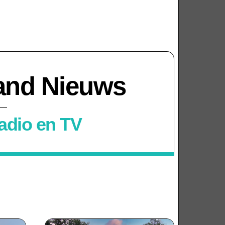
land Nieuws
dio en TV