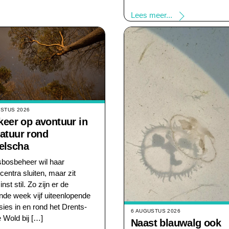
Lees meer...
USTUS 2026
 keer op avontuur in
atuur rond
elscha
sbosbeheer wil haar
centra sluiten, maar zit
inst stil. Zo zijn er de
de week vijf uiteenlopende
sies in en rond het Drents-
6 AUGUSTUS 2026
e Wold bij […]
Naast blauwalg ook