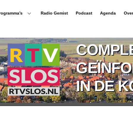
rogramma’s
Radio Gemist
Podcast
Agenda
Ove
COMPL
GEÏNF
IN DE 