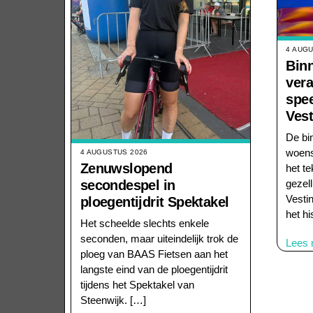
4 AUG
Bin
vera
spee
Vest
De bi
woens
4 AUGUSTUS 2026
Zenuwslopend
het t
secondespel in
gezell
Vesti
ploegentijdrit Spektakel
het hi
Het scheelde slechts enkele
seconden, maar uiteindelijk trok de
Lees 
ploeg van BAAS Fietsen aan het
langste eind van de ploegentijdrit
tijdens het Spektakel van
Steenwijk. […]