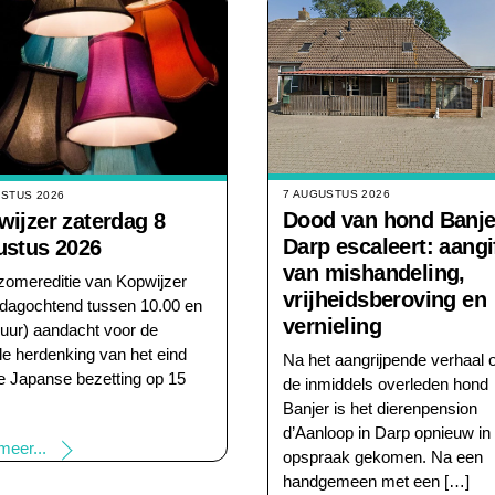
7 AUGUSTUS 2026
USTUS 2026
Dood van hond Banje
ijzer zaterdag 8
Darp escaleert: aangi
ustus 2026
van mishandeling,
 zomereditie van Kopwijzer
vrijheidsberoving en
rdagochtend tussen 10.00 en
vernieling
 uur) aandacht voor de
ële herdenking van het eind
Na het aangrijpende verhaal 
e Japanse bezetting op 15
de inmiddels overleden hond
Banjer is het dierenpension
d’Aanloop in Darp opnieuw in
meer...
opspraak gekomen. Na een
handgemeen met een […]