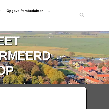
r
Opgave Persberichten
Zoeken
EET
ORMEERD
KOP