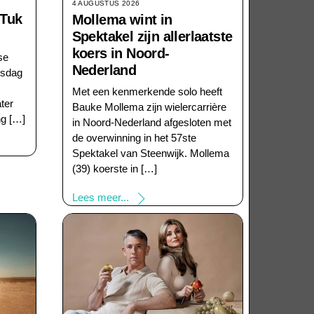
4 AUGUSTUS 2026
 Tuk
Mollema wint in
Spektakel zijn allerlaatste
koers in Noord-
se
Nederland
nsdag
Met een kenmerkende solo heeft
ter
Bauke Mollema zijn wielercarrière
ng […]
in Noord-Nederland afgesloten met
de overwinning in het 57ste
Spektakel van Steenwijk. Mollema
(39) koerste in […]
Lees meer...