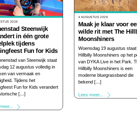
4 AUGUSTUS 2026
USTUS 2026
Maak je klaar voor e
nenstad Steenwijk
wilde rit met The Hillb
ndert in één grote
Moonshiners
lplek tijdens
Woensdag 19 augustus staat
ingfeest Fun for Kids
Hillbilly Moonshiners op het 
nnenstad van Steenwijk staat
van DYKA Live in het Park. 
dag 12 augustus volledig in
Hillbilly Moonshiners is een
eken van vermaak en
moderne bluegrassband die
igheid. Tijdens het
bekend […]
ngfeest Fun for Kids verandert
storische […]
Lees meer...
meer...