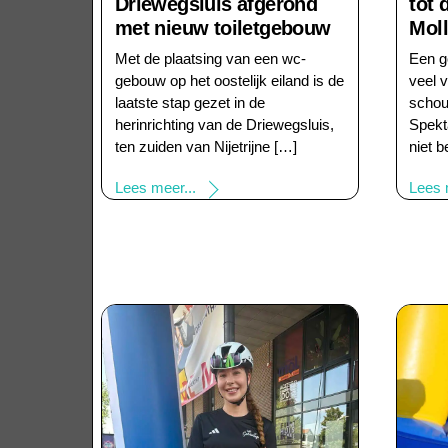
Driewegsluis afgerond
tot
met nieuw toiletgebouw
Mol
Met de plaatsing van een wc-
Een g
gebouw op het oostelijk eiland is de
veel 
laatste stap gezet in de
schou
herinrichting van de Driewegsluis,
Spekt
ten zuiden van Nijetrijne […]
niet b
Lees meer...
Lees 