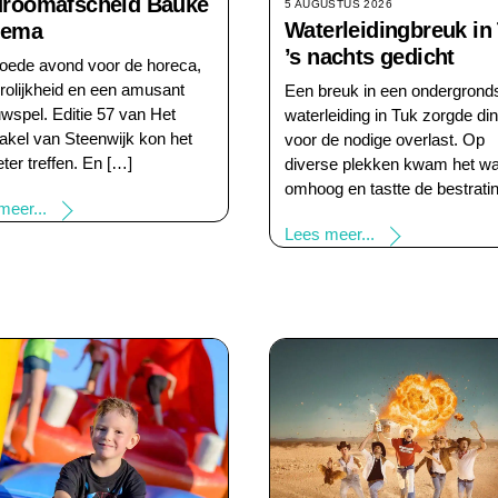
 droomafscheid Bauke
5 AUGUSTUS 2026
Waterleidingbreuk in
lema
’s nachts gedicht
oede avond voor de horeca,
vrolijkheid en een amusant
Een breuk in een ondergrond
wspel. Editie 57 van Het
waterleiding in Tuk zorgde di
akel van Steenwijk kon het
voor de nodige overlast. Op
eter treffen. En […]
diverse plekken kwam het wa
omhoog en tastte de bestrati
meer...
Lees meer...