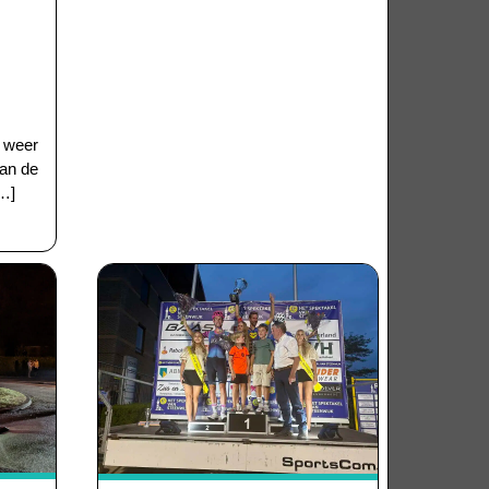
 weer
van de
[…]