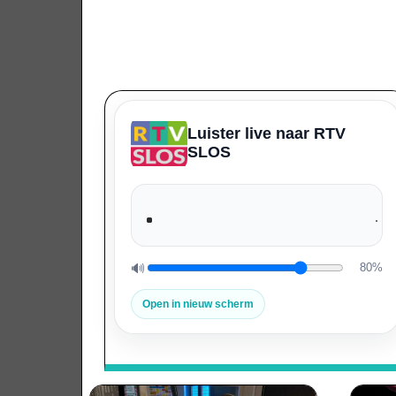
Luister live naar RTV
SLOS
🔊
80%
Volume
Open in nieuw scherm