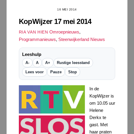
16 MEI 2014
KopWijzer 17 mei 2014
Omroepnieuws
,
RIA VAN HIEN
Programmanieuws
,
Steenwijkerland Nieuws
Leeshulp
A-
A
A+
Rustige leesstand
Lees voor
Pauze
Stop
In de
KopWijzer is
om 10.05 uur
Helene
Derkx te
gast. Met
haar praten