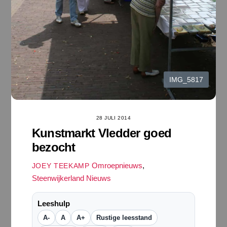
IMG_5817
28 JULI 2014
Kunstmarkt Vledder goed
bezocht
Omroepnieuws
,
JOEY TEEKAMP
Steenwijkerland Nieuws
Leeshulp
A-
A
A+
Rustige leesstand