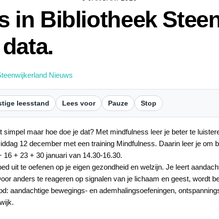
 in Bibliotheek Steen
 data.
teenwijkerland Nieuws
tige leesstand
Lees voor
Pauze
Stop
kt simpel maar hoe doe je dat? Met mindfulness leer je beter te luister
ddag 12 december met een training Mindfulness. Daarin leer je om b
 16 + 23 + 30 januari van 14.30-16.30.
vloed uit te oefenen op je eigen gezondheid en welzijn. Je leert aanda
Door anders te reageren op signalen van je lichaam en geest, wordt b
d: aandachtige bewegings- en ademhalingsoefeningen, ontspanning
wijk.