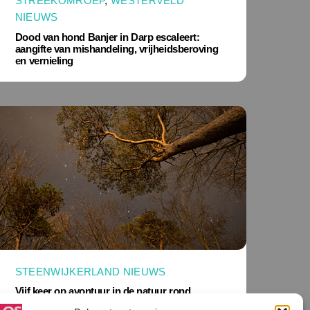
STREEKOMROEP
,
WESTERVELD
NIEUWS
Dood van hond Banjer in Darp escaleert:
aangifte van mishandeling, vrijheidsberoving
en vernieling
STEENWIJKERLAND NIEUWS
Vijf keer op avontuur in de natuur rond
Appelscha