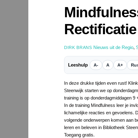
Mindfulness
Rectificatie
Nieuws uit de Regio
,
S
DIRK BRANS
Leeshulp
A-
A
A+
Rus
In deze drukke tijden even rust! Klin
Steenwijk starten we op donderdagmi
training is op donderdagmiddagen 9 +
In de training Mindfulness leer je in
lichamelijke reacties en gevoelens. 
volgende onderwerpen komen aan bo
leren en beleven in Bibliotheek Steen
Toegang gratis.