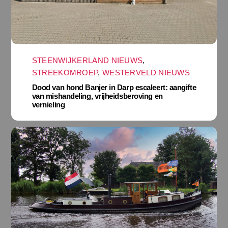
STEENWIJKERLAND NIEUWS
,
STREEKOMROEP
,
WESTERVELD NIEUWS
Dood van hond Banjer in Darp escaleert: aangifte
van mishandeling, vrijheidsberoving en
vernieling