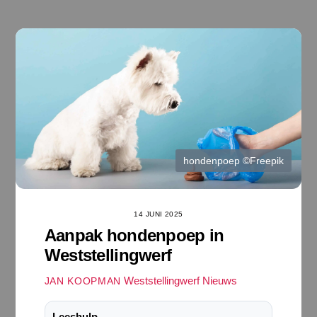
Ga
naar
de
inhoud
hondenpoep ©Freepik
14 JUNI 2025
Aanpak hondenpoep in
Weststellingwerf
Weststellingwerf Nieuws
JAN KOOPMAN
Leeshulp