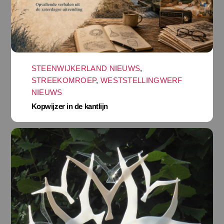
STEENWIJKERLAND NIEUWS
,
STREEKOMROEP
,
WESTSTELLINGWERF
NIEUWS
Kopwijzer in de kantlijn