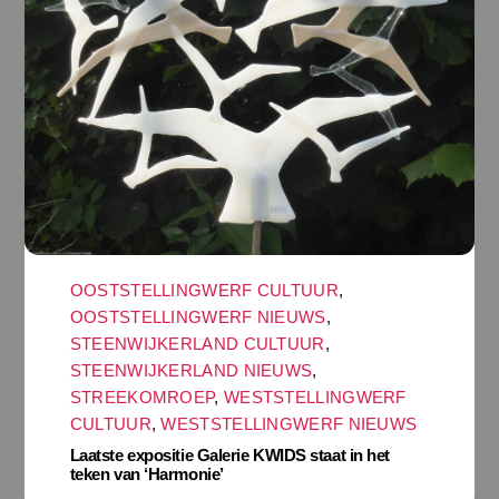
OOSTSTELLINGWERF CULTUUR
,
OOSTSTELLINGWERF NIEUWS
,
STEENWIJKERLAND CULTUUR
,
STEENWIJKERLAND NIEUWS
,
STREEKOMROEP
,
WESTSTELLINGWERF
CULTUUR
,
WESTSTELLINGWERF NIEUWS
Laatste expositie Galerie KWIDS staat in het
teken van ‘Harmonie’