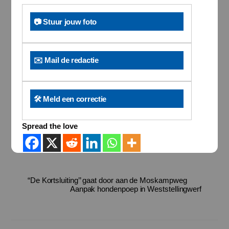
📷 Stuur jouw foto
✉️ Mail de redactie
🛠️ Meld een correctie
Spread the love
“De Kortsluiting’’ gaat door aan de Moskampweg
Aanpak hondenpoep in Weststellingwerf