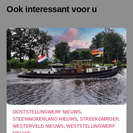
Ook interessant voor u
OOSTSTELLINGWERF NIEUWS
,
STEENWIJKERLAND NIEUWS
,
STREEKOMROEP
,
WESTERVELD NIEUWS
,
WESTSTELLINGWERF