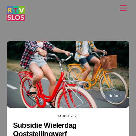
Ga
Men
naar
de
inhoud
default
14 JUNI 2025
Subsidie Wielerdag
Ooststellingwerf