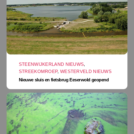
STEENWIJKERLAND NIEUWS
,
STREEKOMROEP
,
WESTERVELD NIEUWS
Nieuwe sluis en fietsbrug Eeserwold geopend