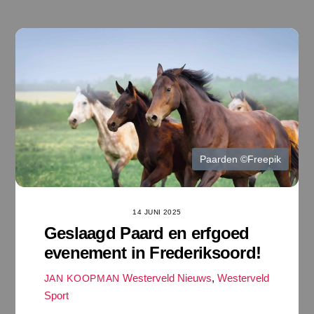
Ga
naar
de
inhoud
Paarden ©Freepik
14 JUNI 2025
Geslaagd Paard en erfgoed
evenement in Frederiksoord!
Westerveld Nieuws
,
Westerveld
JAN KOOPMAN
Sport