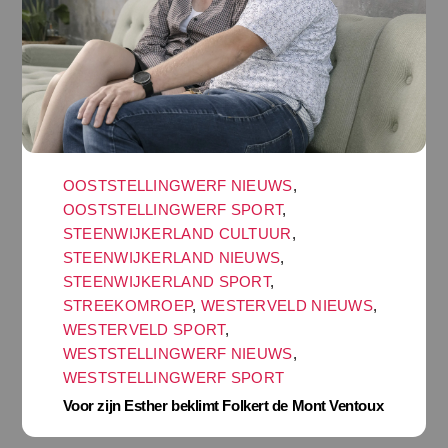
OOSTSTELLINGWERF NIEUWS
,
OOSTSTELLINGWERF SPORT
,
STEENWIJKERLAND CULTUUR
,
STEENWIJKERLAND NIEUWS
,
STEENWIJKERLAND SPORT
,
STREEKOMROEP
,
WESTERVELD NIEUWS
,
WESTERVELD SPORT
,
WESTSTELLINGWERF NIEUWS
,
WESTSTELLINGWERF SPORT
Voor zijn Esther beklimt Folkert de Mont Ventoux