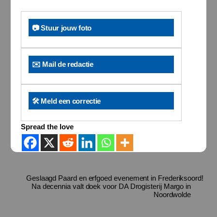
📷 Stuur jouw foto
✉️ Mail de redactie
🛠️ Meld een correctie
Spread the love
Geslaagd Paard en erfgoed evenement in Frederiksoord!
Na decennia valt doek voor DA Drogisterij Margo in
Noordwolde