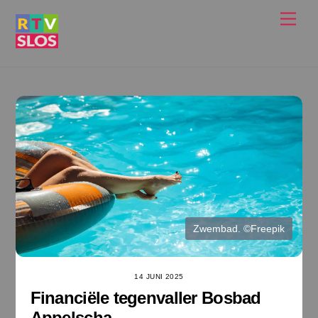
Ga
Men
naar
de
inhoud
Zwembad. ©Freepik
14 JUNI 2025
Financiële tegenvaller Bosbad
Appelscha