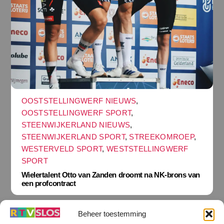
OOSTSTELLINGWERF NIEUWS
,
OOSTSTELLINGWERF SPORT
,
STEENWIJKERLAND NIEUWS
,
STEENWIJKERLAND SPORT
,
STREEKOMROEP
,
WESTERVELD SPORT
,
WESTSTELLINGWERF
SPORT
Wielertalent Otto van Zanden droomt na NK-brons van
een profcontract
Beheer toestemming