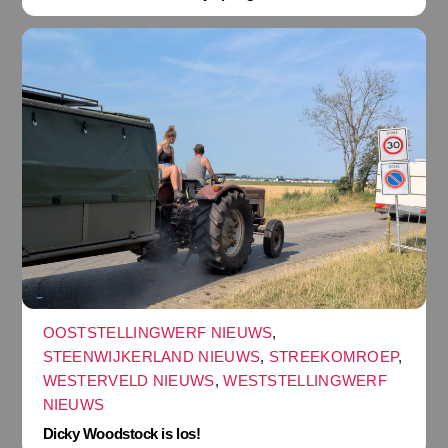
OOSTSTELLINGWERF NIEUWS
,
STEENWIJKERLAND NIEUWS
,
STREEKOMROEP
,
WESTERVELD NIEUWS
,
WESTSTELLINGWERF
NIEUWS
Dicky Woodstock is los!