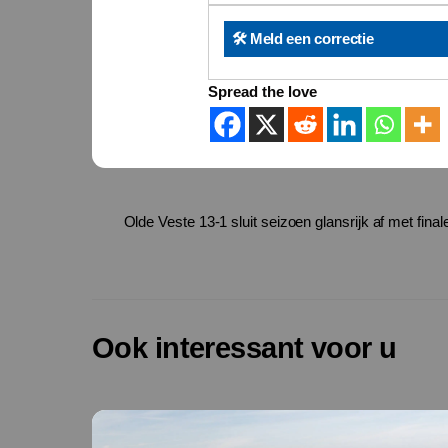
🛠️ Meld een correctie
Spread the love
Olde Veste 13-1 sluit seizoen glansrijk af met fi
Ook interessant voor u