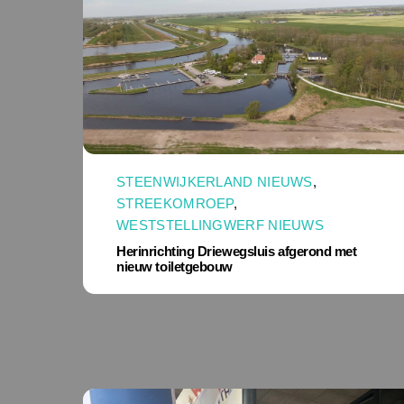
STEENWIJKERLAND NIEUWS
,
STREEKOMROEP
,
WESTSTELLINGWERF NIEUWS
Herinrichting Driewegsluis afgerond met
nieuw toiletgebouw