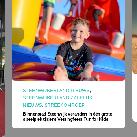
STEENWIJKERLAND NIEUWS
,
STEENWIJKERLAND ZAKELIJK
NIEUWS
,
STREEKOMROEP
Binnenstad Steenwijk verandert in één grote
speelplek tijdens Vestingfeest Fun for Kids