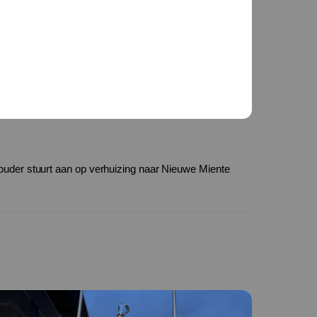
uder stuurt aan op verhuizing naar Nieuwe Miente