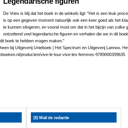
Legendarische figuren
De Vries is blij dat het boek in de winkels ligt: “Het is een leuk p
is op een gegeven moment natuurlijk ook een keer goed als het kla
te kunnen slingeren, en vooral mooi om dat in het bijzijn van zulke
ontzettend veel legendarische figuren en verhalen die we in dit boek
 dit boek te hebben mogen maken.”
een bij Uitgeverij Unieboek | Het Spectrum en Uitgeverij Lannoo. Het
mboeken.nl/producten/vive-le-tour-vive-les-femmes-9789000399635
✉️ Mail de redactie