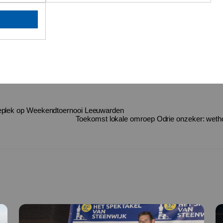
naleplek op Weekendtoernooi Leeuwarden
Toekomst lokale omroep Odrie onzeker: wetho