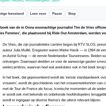
lingwerf Nieuws
,
Weststellingwerf Sport
tige leesstand
Lees voor
Pauze
Stop
boek van de in Onna woonachtige journalist Tim de Vries officie
ve les Femmes’, die plaatsvond bij Ride Out Amsterdam, werden 
De Vries, die zijn journalistieke carrière begon bij RTV SLOS, prese
auteur Julia Mullié. Eregasten waren Mieke Havik — in 1984 de eers
en Astrid Schop — de eerste Nederlandse Tourwinnares. Beiden wa
ontvangen. Daarnaast deelden ze voor de aanwezige gasten smeuï
wielercarrières, waarvan heel wat anekdotes ook in het boek terug t
In het boek, dat gepresenteerd wordt als ‘eerste standaardwerk ov
vrouwen’, wordt de geschiedenis van het vrouwenwielrennen van ci
met de Tour de France als focus. Iconische momenten uit de wiele
er wordt ook met bekende en onbekende hoofdrolspelers teruggebl
wordt er ingegaan op diverse thema’s die uiterst relevant blijven.