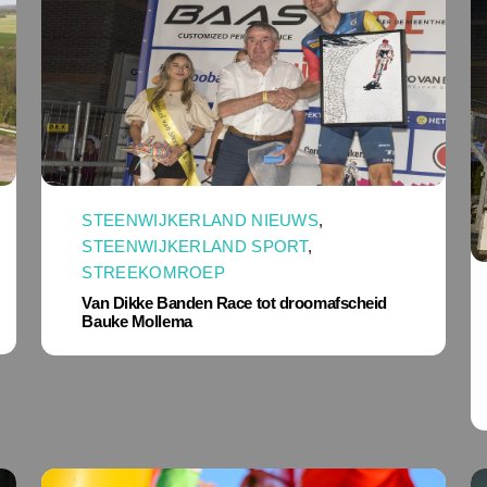
STEENWIJKERLAND NIEUWS
,
STEENWIJKERLAND SPORT
,
STREEKOMROEP
Van Dikke Banden Race tot droomafscheid
Bauke Mollema