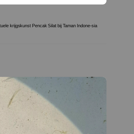
uele krijgskunst Pencak Silat bij Taman Indone-sia