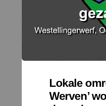
Lokale omr
Werven’ wo