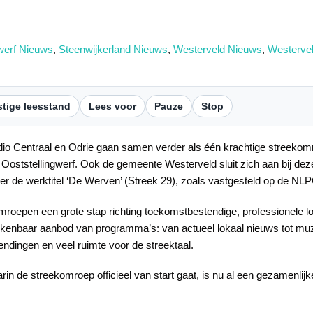
gwerf Nieuws
,
Steenwijkerland Nieuws
,
Westerveld Nieuws
,
Westervel
tige leesstand
Lees voor
Pauze
Stop
o Centraal en Odrie gaan samen verder als één krachtige streeko
n Ooststellingwerf. Ook de gemeente Westerveld sluit zich aan bij 
er de werktitel ‘De Werven’ (Streek 29), zoals vastgesteld op de N
roepen een grote stap richting toekomstbestendige, professionele l
kenbaar aanbod van programma’s: van actueel lokaal nieuws tot muzi
ndingen en veel ruimte voor de streektaal.
arin de streekomroep officieel van start gaat, is nu al een gezamenlij