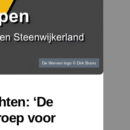
De Werven logo © Dirk Brans
ten: ‘De
roep voor