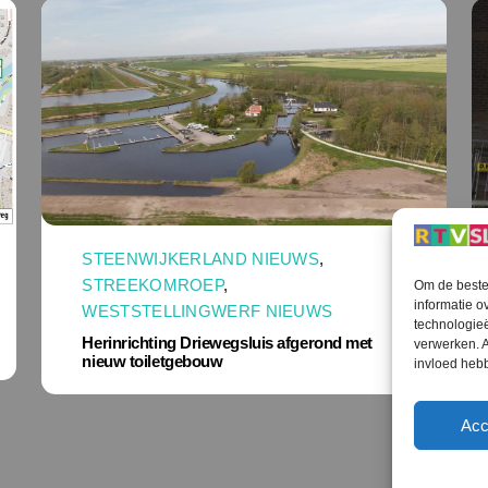
STEENWIJKERLAND NIEUWS
,
STREEKOMROEP
,
Om de beste 
informatie o
WESTSTELLINGWERF NIEUWS
technologieë
Herinrichting Driewegsluis afgerond met
verwerken. A
nieuw toiletgebouw
invloed heb
Acc