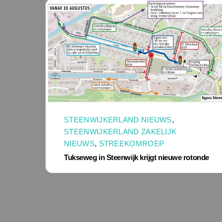
STEENWIJKERLAND NIEUWS
,
STEENWIJKERLAND ZAKELIJK
NIEUWS
,
STREEKOMROEP
Tukseweg in Steenwijk krijgt nieuwe rotonde