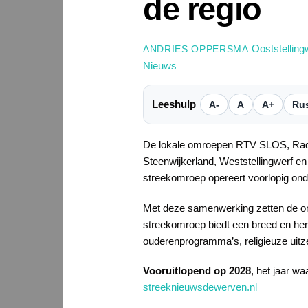
de regio
Ooststellin
ANDRIES OPPERSMA
Nieuws
Leeshulp
A-
A
A+
Rus
De lokale omroepen RTV SLOS, Radi
Steenwijkerland, Weststellingwerf e
streekomroep opereert voorlopig ond
Met deze samenwerking zetten de om
streekomroep biedt een breed en her
ouderenprogramma’s, religieuze uitze
Vooruitlopend op 2028
, het jaar wa
streeknieuwsdewerven.nl