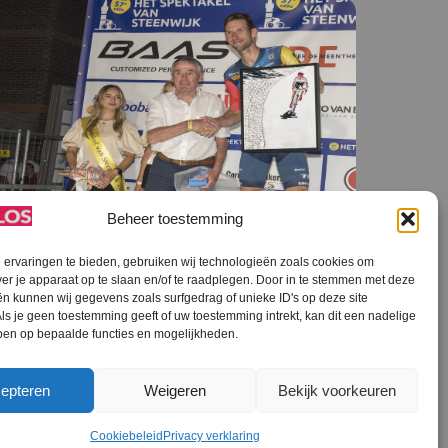
Beheer toestemming
STEENWIJKERLAND NIEUWS
,
STEENWIJKERLAND SPORT
,
ervaringen te bieden, gebruiken wij technologieën zoals cookies om
ver je apparaat op te slaan en/of te raadplegen. Door in te stemmen met deze
STREEKOMROEP
n kunnen wij gegevens zoals surfgedrag of unieke ID's op deze site
Van Dikke Banden Race tot droomafscheid
ls je geen toestemming geeft of uw toestemming intrekt, kan dit een nadelige
Bauke Mollema
ben op bepaalde functies en mogelijkheden.
epteren
Weigeren
Bekijk voorkeuren
Cookiebeleid
Privacy verklaring