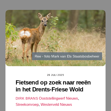
Ga
naar
de
inhoud
Ree - foto Mark van Els Staatsbosbeheer
29 JULI 2025
Fietsend op zoek naar reeën
in het Drents-Friese Wold
Ooststellingwerf Nieuws
,
DIRK BRANS
Streekomroep
,
Westerveld Nieuws