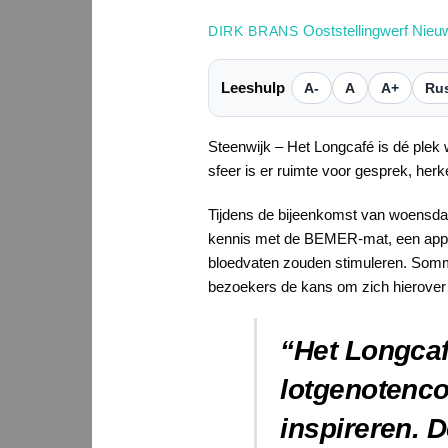
Ooststellingwerf Nieu
DIRK BRANS
Leeshulp
A-
A
A+
Rus
Steenwijk – Het Longcafé is dé plek
sfeer is er ruimte voor gesprek, her
Tijdens de bijeenkomst van woensda
kennis met de BEMER-mat, een appara
bloedvaten zouden stimuleren. Sommi
bezoekers de kans om zich hierover te
“Het Longcaf
lotgenotenco
inspireren. 