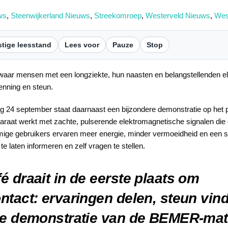
ws
,
Steenwijkerland Nieuws
,
Streekomroep
,
Westerveld Nieuws
,
Wes
tige leesstand
Lees voor
Pauze
Stop
 waar mensen met een longziekte, hun naasten en belangstellenden e
kenning en steun.
g 24 september staat daarnaast een bijzondere demonstratie op h
at werkt met zachte, pulserende elektromagnetische signalen die d
ge gebruikers ervaren meer energie, minder vermoeidheid en een sne
 laten informeren en zelf vragen te stellen.
é draait in de eerste plaats om
ntact: ervaringen delen, steun vin
De demonstratie van de BEMER-mat