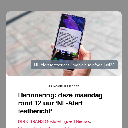
Ga
naar
de
inhoud
NL-Alert testbericht - mobiele telefoon juni25
28 NOVEMBER 2025
Herinnering: deze maandag
rond 12 uur ‘NL-Alert
testbericht’
Ooststellingwerf Nieuws
,
DIRK BRANS