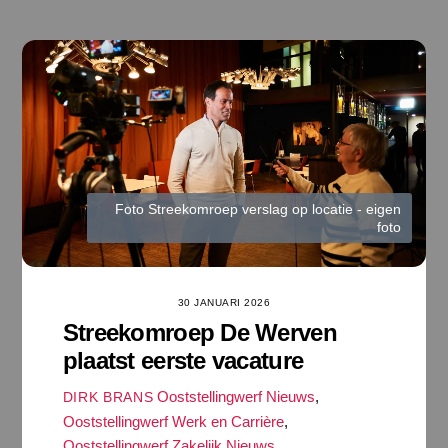
Ga
naar
de
inhoud
Foto Streekomroep verslag op locatie - eigen
foto
30 JANUARI 2026
Streekomroep De Werven
plaatst eerste vacature
Ooststellingwerf Nieuws
,
DIRK BRANS
Ooststellingwerf Werk en Carrière
,
Ooststellingwerf Zakelijk Nieuws
,