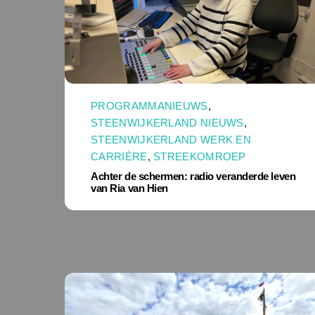
PROGRAMMANIEUWS
,
STEENWIJKERLAND NIEUWS
,
STEENWIJKERLAND WERK EN
CARRIÈRE
,
STREEKOMROEP
Achter de schermen: radio veranderde leven
van Ria van Hien