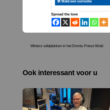
🛠️ Meld een correctie
Spread the love
Winters wildplukken in het Drents-Friese Wold
Ook interessant voor u