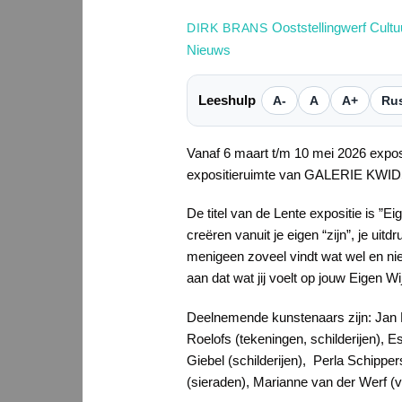
Ooststellingwerf Cultu
DIRK BRANS
Nieuws
Leeshulp
A-
A
A+
Rus
Vanaf 6 maart t/m 10 mei 2026 expo
expositieruimte van GALERIE KWID
De titel van de Lente expositie is ”Ei
creëren vanuit je eigen “zijn”, je ui
menigeen zoveel vindt wat wel en niet
aan dat wat jij voelt op jouw Eigen Wi
Deelnemende kunstenaars zijn: Jan M
Roelofs (tekeningen, schilderijen), E
Giebel (schilderijen), Perla Schipper
(sieraden), Marianne van der Werf (vil