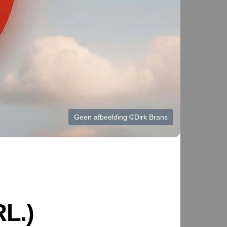
Geen afbeelding ©Dirk Brans
L.)