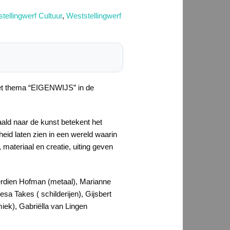
tellingwerf Cultuur
,
Weststellingwerf
het thema “EIGENWIJS” in de
taald naar de kunst betekent het
heid laten zien in een wereld waarin
 materiaal en creatie, uiting geven
erdien Hofman (metaal), Marianne
sa Takes ( schilderijen), Gijsbert
miek), Gabriëlla van Lingen