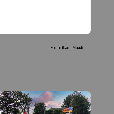
Film in tLam: Maudi