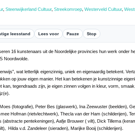
ur
,
Steenwijkerland Cultuur
,
Streekomroep
,
Westerveld Cultuur
,
Wests
tige leesstand
Lees voor
Pauze
Stop
seren 16 kunstenaars uit de Noordelijke provincies hun werk onder 
S Noordwolde.
genwijs”, wat letterlijk eigenzinnig, uniek en eigenaardig betekent. Ver
tdrukken op jouw eigen manier. Het kan betekenen je kunstzinnige eigen
 kan, tegendraads zijn, je eigen zinnen volgen in kleur, vorm, smaak,
jz(e).
oes (fotografie), Peter Bes (glaswerk), Ina Zeewuster (beelden), G
smee Hofman (rietvlechtwerk), Thecla van der Ham (schilderijen), Tere
s (abstracte pentekeningen), Aafje Brouwer ( vilt), Dick Tillema (kera
t), Hilda v.d. Zandeleer (sieraden), Marijke Booij (schilderijen).