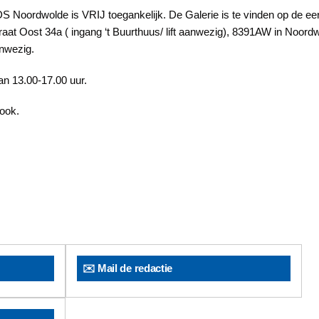
S Noordwolde is VRIJ toegankelijk. De Galerie is te vinden op de ee
traat Oost 34a ( ingang ‘t Buurthuus/ lift aanwezig), 8391AW in Noor
nwezig.
an 13.00-17.00 uur.
ook.
✉️ Mail de redactie