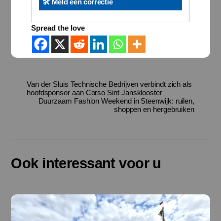
🛠️ Meld een correctie
Spread the love
Van der Sluis Technische Bedrijven verbindt zich als
hoofdsponsor aan Corso Sint Jansklooster
Duurzaam Fashion Weekend in Steenwijk: ruilen,
shoppen en hergebruiken
Ook interessant voor u