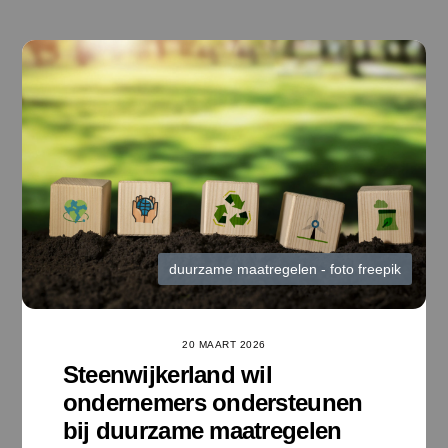
Ga
naar
de
inhoud
duurzame maatregelen - foto freepik
20 MAART 2026
Steenwijkerland wil
ondernemers ondersteunen
bij duurzame maatregelen