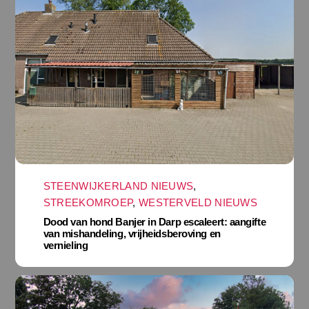
STEENWIJKERLAND NIEUWS
,
STREEKOMROEP
,
WESTERVELD NIEUWS
Dood van hond Banjer in Darp escaleert: aangifte
van mishandeling, vrijheidsberoving en
vernieling