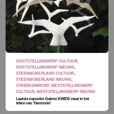
OOSTSTELLINGWERF CULTUUR
,
OOSTSTELLINGWERF NIEUWS
,
STEENWIJKERLAND CULTUUR
,
STEENWIJKERLAND NIEUWS
,
STREEKOMROEP
,
WESTSTELLINGWERF
CULTUUR
,
WESTSTELLINGWERF NIEUWS
Laatste expositie Galerie KWIDS staat in het
teken van ‘Harmonie’