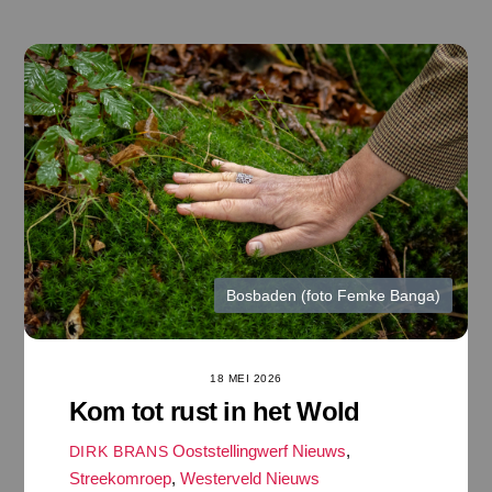
Ga
naar
de
inhoud
Bosbaden (foto Femke Banga)
18 MEI 2026
Kom tot rust in het Wold
Ooststellingwerf Nieuws
,
DIRK BRANS
Streekomroep
,
Westerveld Nieuws