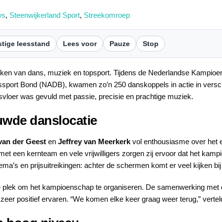
ws
,
Steenwijkerland Sport
,
Streekomroep
tige leesstand
Lees voor
Pauze
Stop
teken van dans, muziek en topsport. Tijdens de Nederlandse Kampioe
port Bond (NADB), kwamen zo’n 250 danskoppels in actie in verschi
nsvloer was gevuld met passie, precisie en prachtige muziek.
ouwde danslocatie
van der Geest
en
Jeffrey van Meerkerk
vol enthousiasme over het 
met een kernteam en vele vrijwilligers zorgen zij ervoor dat het kam
hema’s en prijsuitreikingen: achter de schermen komt er veel kijken
jne plek om het kampioenschap te organiseren. De samenwerking met
er positief ervaren. “We komen elke keer graag weer terug,” verteld