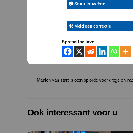
📷 Stuur jouw foto
🛠️ Meld een correctie
Spread the love
Maaien van start: sloten op orde voor droge en natt
Ook interessant voor u