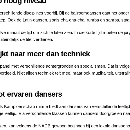
p hoog niveau
schillende disciplines voorbij. Bij de ballroomdansen gaat het onde
step. Ook de Latin-dansen, zoals cha-cha-cha, rumba en samba, sta
e minuut de tijd om zich te laten zien. In die korte tijd moeten de j
eindelijk de titel verdienen.
kijkt naar meer dan techniek
l panel met verschillende achtergronden en specialismen. Dat is volge
rdeeld. Niet alleen techniek telt mee, maar ook muzikaliteit, uitstr
ot ervaren dansers
s Kampioenschap ruimte biedt aan dansers van verschillende leeftij
e leeftijd. Via verschillende klassen kunnen dansers doorgroeien naa
ansen, kan volgens de NADB gewoon beginnen bij een lokale dansschoo