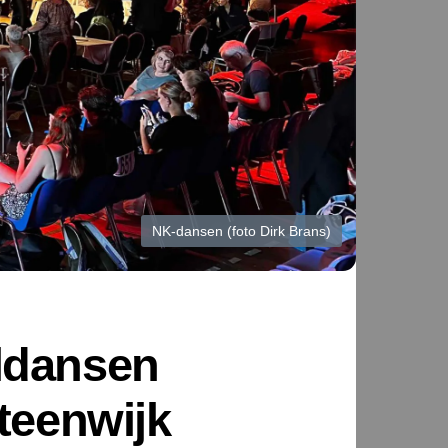
NK-dansen (foto Dirk Brans)
ldansen
teenwijk