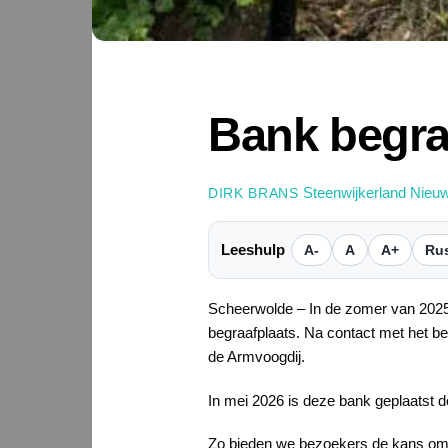
Bank begra
Steenwijkerland Nieu
DIRK BRANS
Leeshulp
A-
A
A+
Rus
Scheerwolde – In de zomer van 2025 
begraafplaats. Na contact met het b
de Armvoogdij.
In mei 2026 is deze bank geplaatst 
Zo bieden we bezoekers de kans om eve