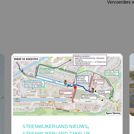
Vervoerders w
STEENWIJKERLAND NIEUWS
,
STEENWIJKERLAND ZAKELIJK