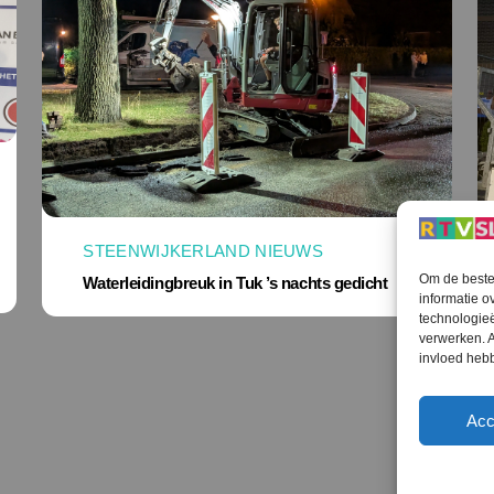
STEENWIJKERLAND NIEUWS
Om de beste 
Waterleidingbreuk in Tuk ’s nachts gedicht
informatie o
technologieë
verwerken. A
invloed heb
Acc