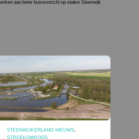
erken aan beter busoverzicht op station Steenwijk
STEENWIJKERLAND NIEUWS
,
STREEKOMROEP
,