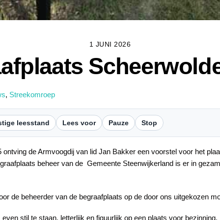
1 JUNI 2026
afplaats Scheerwold
ws
,
Streekomroep
tige leesstand
Lees voor
Pauze
Stop
ontving de Armvoogdij van lid Jan Bakker een voorstel voor het pla
egraafplaats beheer van de Gemeente Steenwijkerland is er in gezam
door de beheerder van de begraafplaats op de door ons uitgekozen moo
n stil te staan, letterlijk en figuurlijk op een plaats voor bezinnin