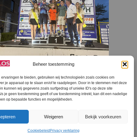
Beheer toestemming
STEENWIJKERLAND NIEUWS
,
STEENWIJKERLAND SPORT
,
ervaringen te bieden, gebruiken wij technologieën zoals cookies om
ver je apparaat op te slaan en/of te raadplegen. Door in te stemmen met deze
STREEKOMROEP
n kunnen wij gegevens zoals surfgedrag of unieke ID's op deze site
Mollema wint in Spektakel zijn allerlaatste
ls je geen toestemming geeft of uw toestemming intrekt, kan dit een nadelige
koers in Noord-Nederland
ben op bepaalde functies en mogelijkheden.
epteren
Weigeren
Bekijk voorkeuren
Cookiebeleid
Privacy verklaring