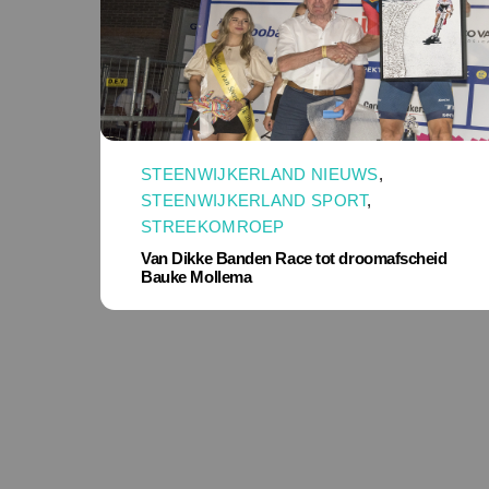
STEENWIJKERLAND NIEUWS
,
STEENWIJKERLAND SPORT
,
STREEKOMROEP
Van Dikke Banden Race tot droomafscheid
Bauke Mollema