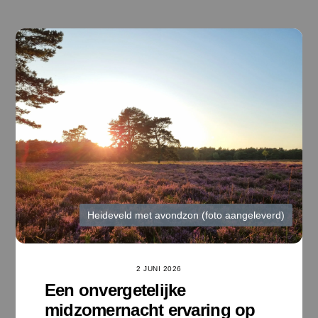
Ga
naar
de
inhoud
Heideveld met avondzon (foto aangeleverd)
2 JUNI 2026
Een onvergetelijke
midzomernacht ervaring op