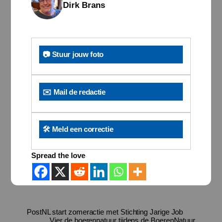
Dirk Brans
📷 Stuur jouw foto
✉️ Mail de redactie
🛠️ Meld een correctie
Spread the love
PostNL start zomeractie met Stichting Jarige Job
Vier de boerennatuur tijdens de BoerenNatuur