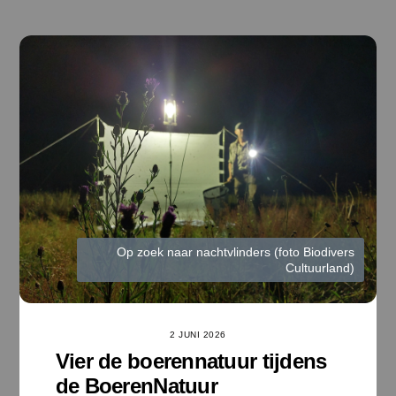
Ga
naar
de
inhoud
Op zoek naar nachtvlinders (foto Biodivers
Cultuurland)
2 JUNI 2026
Vier de boerennatuur tijdens
de BoerenNatuur