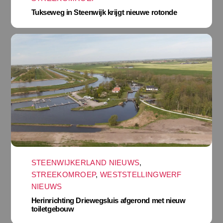
Tukseweg in Steenwijk krijgt nieuwe rotonde
STEENWIJKERLAND NIEUWS
,
STREEKOMROEP
,
WESTSTELLINGWERF
NIEUWS
Herinrichting Driewegsluis afgerond met nieuw
toiletgebouw