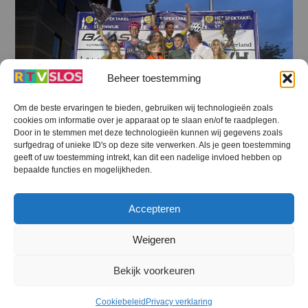
Beheer toestemming
Om de beste ervaringen te bieden, gebruiken wij technologieën zoals
cookies om informatie over je apparaat op te slaan en/of te raadplegen.
Door in te stemmen met deze technologieën kunnen wij gegevens zoals
surfgedrag of unieke ID's op deze site verwerken. Als je geen toestemming
geeft of uw toestemming intrekt, kan dit een nadelige invloed hebben op
bepaalde functies en mogelijkheden.
STEENWIJKERLAND NIEUWS
,
Accepteren
STEENWIJKERLAND SPORT
,
STREEKOMROEP
Weigeren
Mollema wint in Spektakel zijn allerlaatste koers
in Noord-Nederland
Bekijk voorkeuren
Cookiebeleid
Privacy verklaring