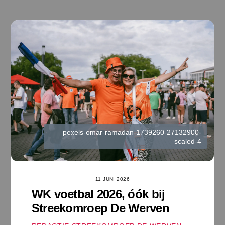
Ga
naar
de
inhoud
pexels-omar-ramadan-1739260-27132900-
scaled-4
11 JUNI 2026
WK voetbal 2026, óók bij
Streekomroep De Werven