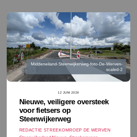
Ga
naar
de
inhoud
Middeneiland-Steenwijkerweg-foto-De-Werven-
scaled-2
12 JUNI 2026
Nieuwe, veiligere oversteek
voor fietsers op
Steenwijkerweg
REDACTIE STREEKOMROEP DE WERVEN