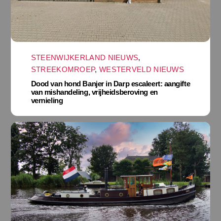
STEENWIJKERLAND NIEUWS
,
STREEKOMROEP
,
WESTERVELD NIEUWS
Dood van hond Banjer in Darp escaleert: aangifte
van mishandeling, vrijheidsberoving en
vernieling