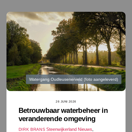
Ga
naar
de
inhoud
Watergang Oudleusenerveld (foto aangeleverd)
26 JUNI 2026
Betrouwbaar waterbeheer in
veranderende omgeving
Steenwijkerland Nieuws
,
DIRK BRANS