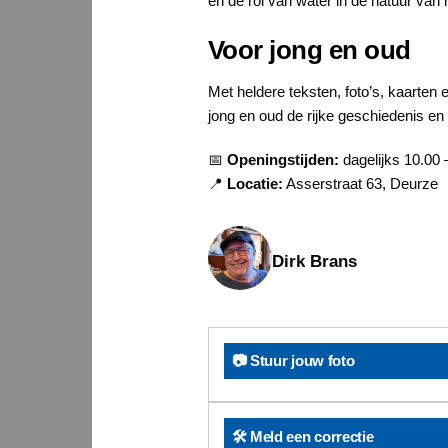
en de rol van water in de natuur van 
Voor jong en oud
Met heldere teksten, foto’s, kaarten
jong en oud de rijke geschiedenis en
📅
Openingstijden:
dagelijks 10.00 
📍
Locatie:
Asserstraat 63, Deurze
Dirk Brans
📷 Stuur jouw foto
🛠️ Meld een correctie