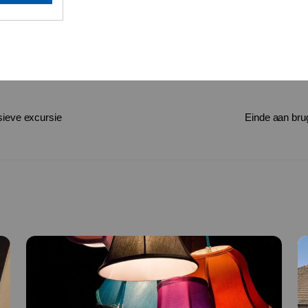
sieve excursie
Einde aan bru