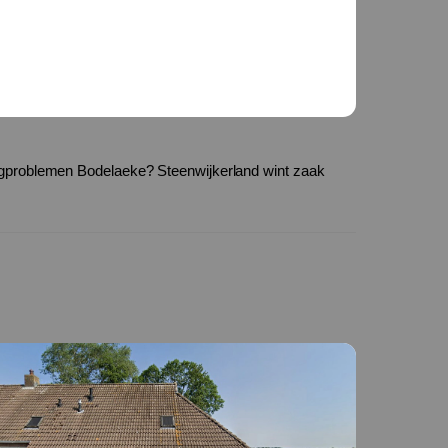
gproblemen Bodelaeke? Steenwijkerland wint zaak