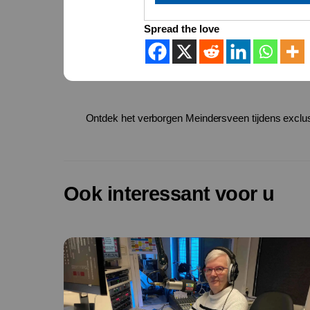
Spread the love
Ontdek het verborgen Meindersveen tijdens exclu
Ook interessant voor u