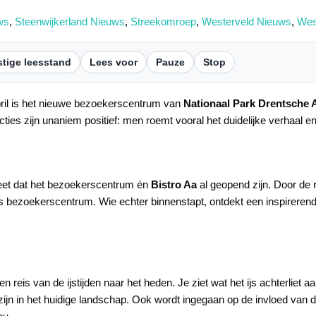
ws
,
Steenwijkerland Nieuws
,
Streekomroep
,
Westerveld Nieuws
,
Wes
tige leesstand
Lees voor
Pauze
Stop
ril is het nieuwe bezoekerscentrum van
Nationaal Park Drentsche 
ties zijn unaniem positief: men roemt vooral het duidelijke verhaal en
weet dat het bezoekerscentrum én
Bistro Aa
al geopend zijn. Door de
ls bezoekerscentrum. Wie echter binnenstapt, ontdekt een inspireren
reis van de ijstijden naar het heden. Je ziet wat het ijs achterliet a
 zijn in het huidige landschap. Ook wordt ingegaan op de invloed va