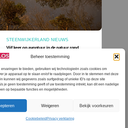
STEENWIJKERLAND NIEUWS
Vijf keer op avontuur in de natuur rond
Appelscha
Beheer toestemming
ervaringen te bieden, gebruiken wij technologieën zoals cookies om
ver je apparaat op te slaan en/of te raadplegen. Door in te stemmen met deze
n kunnen wij gegevens zoals surfgedrag of unieke ID's op deze site
ls je geen toestemming geeft of uw toestemming intrekt, kan dit een nadelige
ben op bepaalde functies en mogelijkheden.
epteren
Weigeren
Bekijk voorkeuren
Cookiebeleid
Privacy verklaring