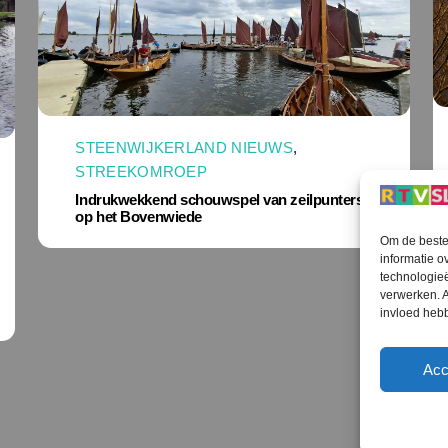
STEENWIJKERLAND NIEUWS
,
STREEKOMROEP
Indrukwekkend schouwspel van zeilpunters
op het Bovenwiede
Om de beste 
informatie o
technologieë
verwerken. A
invloed heb
Acc