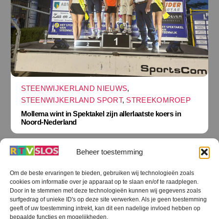
STEENWIJKERLAND NIEUWS
,
STEENWIJKERLAND SPORT
,
STREEKOMROEP
Mollema wint in Spektakel zijn allerlaatste koers in
Noord-Nederland
Beheer toestemming
Om de beste ervaringen te bieden, gebruiken wij technologieën zoals
cookies om informatie over je apparaat op te slaan en/of te raadplegen.
Terug
Door in te stemmen met deze technologieën kunnen wij gegevens zoals
naar
boven
surfgedrag of unieke ID's op deze site verwerken. Als je geen toestemming
geeft of uw toestemming intrekt, kan dit een nadelige invloed hebben op
RTV SLOS
bepaalde functies en mogelijkheden.