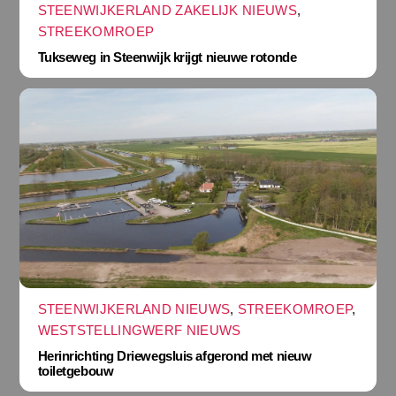
STEENWIJKERLAND ZAKELIJK NIEUWS
,
STREEKOMROEP
Tukseweg in Steenwijk krijgt nieuwe rotonde
STEENWIJKERLAND NIEUWS
,
STREEKOMROEP
,
WESTSTELLINGWERF NIEUWS
Herinrichting Driewegsluis afgerond met nieuw
toiletgebouw