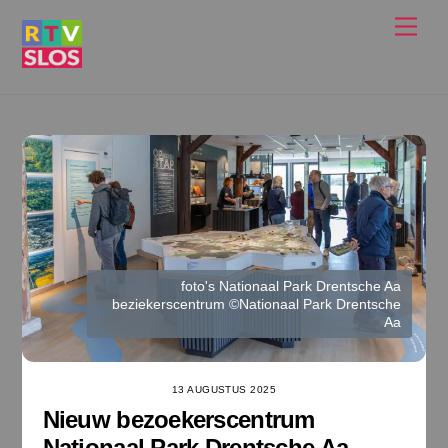
Ga
Men
naar
de
inhoud
foto's Nationaal Park Drentsche Aa
beziekerscentrum ©Nationaal Park Drentsche
Aa
13 AUGUSTUS 2025
Nieuw bezoekerscentrum
Nationaal Park Drentsche Aa