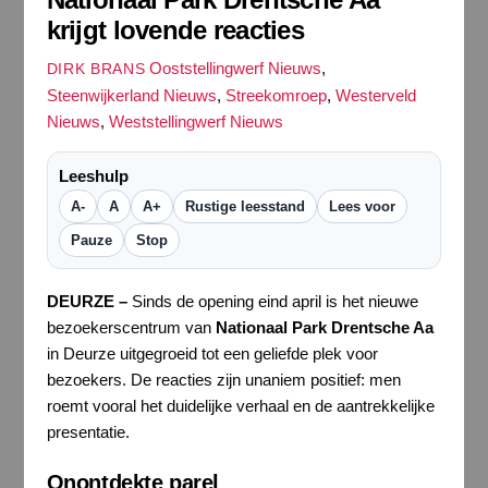
krijgt lovende reacties
Ooststellingwerf Nieuws
,
DIRK BRANS
Steenwijkerland Nieuws
,
Streekomroep
,
Westerveld
Nieuws
,
Weststellingwerf Nieuws
Leeshulp
A-
A
A+
Rustige leesstand
Lees voor
Pauze
Stop
DEURZE –
Sinds de opening eind april is het nieuwe
bezoekerscentrum van
Nationaal Park Drentsche Aa
in Deurze uitgegroeid tot een geliefde plek voor
bezoekers. De reacties zijn unaniem positief: men
roemt vooral het duidelijke verhaal en de aantrekkelijke
presentatie.
Onontdekte parel