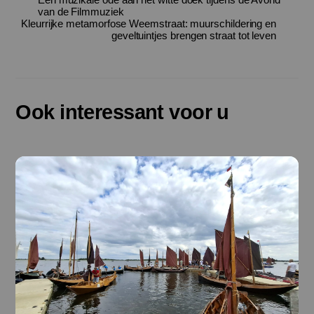
van de Filmmuziek
Kleurrijke metamorfose Weemstraat: muurschildering en
geveltuintjes brengen straat tot leven
Ook interessant voor u