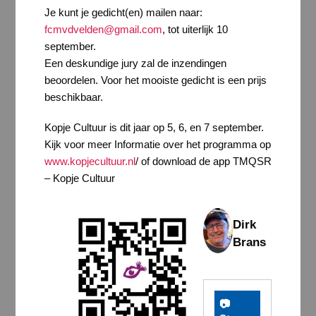
Je kunt je gedicht(en) mailen naar:
fcmvdvelden@gmail.com
, tot uiterlijk 10
september.
Een deskundige jury zal de inzendingen
beoordelen. Voor het mooiste gedicht is een prijs
beschikbaar.
Kopje Cultuur is dit jaar op 5, 6, en 7 september.
Kijk voor meer Informatie over het programma op
www.kopjecultuur.nl
/ of download de app TMQSR
– Kopje Cultuur
Dirk
Brans
📷