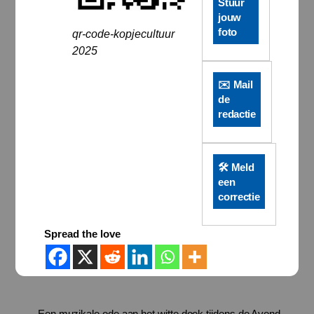
Stuur
jouw
foto
qr-code-kopjecultuur
2025
✉️ Mail
de
redactie
🛠️ Meld
een
correctie
Spread the love
Een muzikale ode aan het witte doek tijdens de Avond