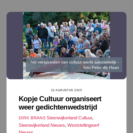
Ga
naar
de
inhoud
het verspreiden van cultuur werkt aanstekelijk -
foto Peter de Haan
22 AUGUSTUS 2025
Kopje Cultuur organiseert
weer gedichtenwedstrijd
Steenwijkerland Cultuur
,
DIRK BRANS
Steenwijkerland Nieuws
,
Weststellingwerf
Nieuws