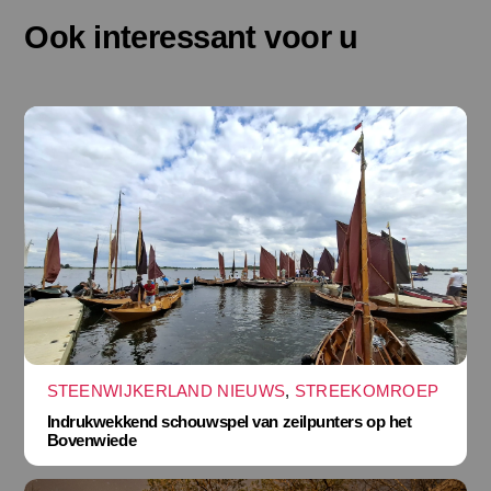
Ook interessant voor u
STEENWIJKERLAND NIEUWS
,
STREEKOMROEP
Indrukwekkend schouwspel van zeilpunters op het
Bovenwiede