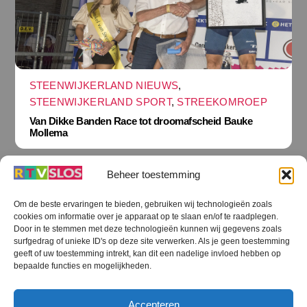
STEENWIJKERLAND NIEUWS
,
STEENWIJKERLAND SPORT
,
STREEKOMROEP
Van Dikke Banden Race tot droomafscheid Bauke
Mollema
Beheer toestemming
Om de beste ervaringen te bieden, gebruiken wij technologieën zoals
cookies om informatie over je apparaat op te slaan en/of te raadplegen.
Terug
Door in te stemmen met deze technologieën kunnen wij gegevens zoals
naar
boven
surfgedrag of unieke ID's op deze site verwerken. Als je geen toestemming
geeft of uw toestemming intrekt, kan dit een nadelige invloed hebben op
RTV SLOS
bepaalde functies en mogelijkheden.
Colofon
Klachten
Privacy verklaring
Disclaimer
Accepteren