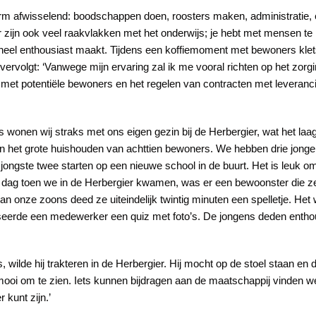
m afwisselend: boodschappen doen, roosters maken, administratie, 
. Er zijn ook veel raakvlakken met het onderwijs; je hebt met mensen t
j heel enthousiast maakt. Tijdens een koffiemoment met bewoners klets
ervolgt: ‘Vanwege mijn ervaring zal ik me vooral richten op het zorgi
et potentiële bewoners en het regelen van contracten met leveranci
s wonen wij straks met ons eigen gezin bij de Herbergier, wat het l
n het grote huishouden van achttien bewoners. We hebben drie jongen
ongste twee starten op een nieuwe school in de buurt. Het is leuk om
dag toen we in de Herbergier kwamen, was er een bewoonster die zei:
n onze zoons deed ze uiteindelijk twintig minuten een spelletje. H
aniseerde een medewerker een quiz met foto’s. De jongens deden enth
, wilde hij trakteren in de Herbergier. Hij mocht op de stoel staan en 
ooi om te zien. Iets kunnen bijdragen aan de maatschappij vinden w
 kunt zijn.’