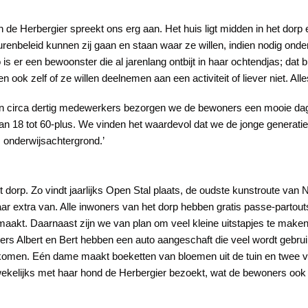
an de Herbergier spreekt ons erg aan. Het huis ligt midden in het dor
renbeleid kunnen zij gaan en staan waar ze willen, indien nodig ond
 is er een bewoonster die al jarenlang ontbijt in haar ochtendjas; dat bl
ook zelf of ze willen deelnemen aan een activiteit of liever niet. Alle
n circa dertig medewerkers bezorgen we de bewoners een mooie dag
 van 18 tot 60-plus. We vinden het waardevol dat we de jonge generatie
ns onderwijsachtergrond.’
et dorp. Zo vindt jaarlijks Open Stal plaats, de oudste kunstroute va
 daar extra van. Alle inwoners van het dorp hebben gratis passe-parto
aakt. Daarnaast zijn we van plan om veel kleine uitstapjes te make
 Albert en Bert hebben een auto aangeschaft die veel wordt gebruikt v
vast komen. Eén dame maakt boeketten van bloemen uit de tuin en twee 
e wekelijks met haar hond de Herbergier bezoekt, wat de bewoners ook