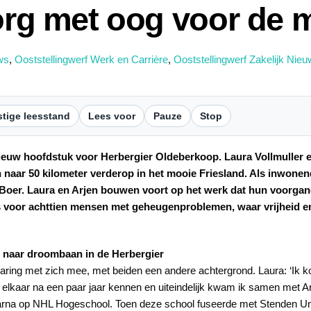
rg met oog voor de 
ws
,
Ooststellingwerf Werk en Carrière
,
Ooststellingwerf Zakelijk Nie
tige leesstand
Lees voor
Pauze
Stop
ieuw hoofdstuk voor Herbergier Oldeberkoop. Laura Vollmuller 
naar 50 kilometer verderop in het mooie Friesland. Als inwone
Boer. Laura en Arjen bouwen voort op het werk dat hun voorgan
 voor achttien mensen met geheugenproblemen, waar vrijheid en
s naar droombaan in de Herbergier
aring met zich mee, met beiden een andere achtergrond. Laura: ‘Ik k
 elkaar na een paar jaar kennen en uiteindelijk kwam ik samen met Ar
aarna op NHL Hogeschool. Toen deze school fuseerde met Stenden Un