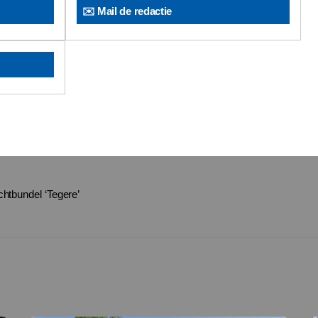
✉️ Mail de redactie
chtbundel ‘Tegere’