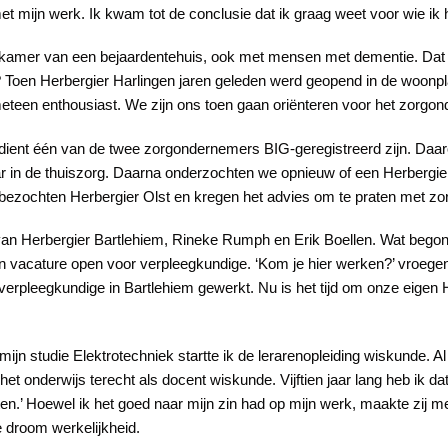
t mijn werk. Ik kwam tot de conclusie dat ik graag weet voor wie ik 
iskamer van een bejaardentehuis, ook met mensen met dementie. Dat 
 Toen Herbergier Harlingen jaren geleden werd geopend in de woonpla
 meteen enthousiast. We zijn ons toen gaan oriënteren voor het zorg
dient één van de twee zorgondernemers BIG-geregistreerd zijn. Daaro
ar in de thuiszorg. Daarna onderzochten we opnieuw of een Herbergie
 bezochten Herbergier Olst en kregen het advies om te praten met zo
an Herbergier Bartlehiem, Rineke Rumph en Erik Boellen. Wat bego
en vacature open voor verpleegkundige. ‘Kom je hier werken?’ vroegen 
 verpleegkundige in Bartlehiem gewerkt. Nu is het tijd om onze eigen 
 mijn studie Elektrotechniek startte ik de lerarenopleiding wiskunde. A
t onderwijs terecht als docent wiskunde. Vijftien jaar lang heb ik d
n.’ Hoewel ik het goed naar mijn zin had op mijn werk, maakte zij me 
 droom werkelijkheid.