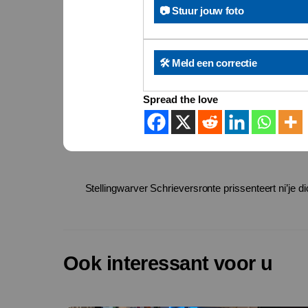
📷 Stuur jouw foto
🛠️ Meld een correctie
Spread the love
Stellingwarver Schrieversronte prissenteert ni’je di
Ook interessant voor u