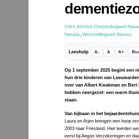
dementiezo
Ooststellingwerf Nieu
DIRK BRANS
Nieuws
,
Weststellingwerf Nieuws
Leeshulp
A-
A
A+
Rus
Op 1 september 2025 begint een n
hun drie kinderen van Leeuwarden 
over van Albert Kwakman en Bert 
hebben neergezet: een warm thuis
staan.
Van bijbaan in het bejaardentehui
Laura en Arjen brengen een hoop erv
2003 naar Friesland. Hier leerden we
eerst bij Aegon Verzekeringen en d