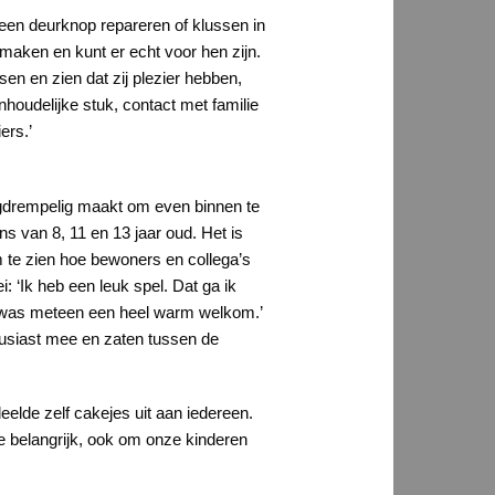
een deurknop repareren of klussen in
e maken en kunt er echt voor hen zijn.
en en zien dat zij plezier hebben,
nhoudelijke stuk, contact met familie
ers.’
aagdrempelig maakt om even binnen te
s van 8, 11 en 13 jaar oud. Het is
 te zien hoe bewoners en collega’s
 ‘Ik heb een leuk spel. Dat ga ik
et was meteen een heel warm welkom.’
ousiast mee en zaten tussen de
deelde zelf cakejes uit aan iedereen.
e belangrijk, ook om onze kinderen