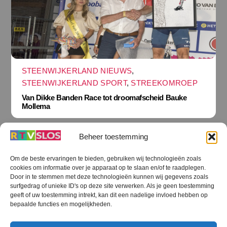
STEENWIJKERLAND NIEUWS
,
STEENWIJKERLAND SPORT
,
STREEKOMROEP
Van Dikke Banden Race tot droomafscheid Bauke
Mollema
Beheer toestemming
Om de beste ervaringen te bieden, gebruiken wij technologieën zoals
cookies om informatie over je apparaat op te slaan en/of te raadplegen.
Terug
Door in te stemmen met deze technologieën kunnen wij gegevens zoals
naar
boven
surfgedrag of unieke ID's op deze site verwerken. Als je geen toestemming
geeft of uw toestemming intrekt, kan dit een nadelige invloed hebben op
RTV SLOS
bepaalde functies en mogelijkheden.
Colofon
Klachten
Privacy verklaring
Disclaimer