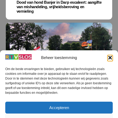
Dood van hond Banjer in Darp escaleert: aangifte
van mishandeling, vrijheidsberoving en
vernieling
Beheer toestemming
Om de beste ervaringen te bieden, gebruiken wij technologieën zoals
cookies om informatie over je apparaat op te slaan en/of te raadplegen.
Door in te stemmen met deze technologieën kunnen wij gegevens zoals
surfgedrag of unieke ID's op deze site verwerken. Als je geen toestemming
geeft of uw toestemming intrekt, kan dit een nadelige invloed hebben op
bepaalde functies en mogelijkheden.
OOSTSTELLINGWERF NIEUWS
,
STEENWIJKERLAND NIEUWS
,
Accepteren
STREEKOMROEP
,
WESTERVELD NIEUWS
,