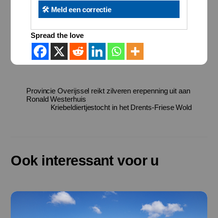
🛠️ Meld een correctie
Spread the love
Provincie Overijssel reikt zilveren erepenning uit aan
Ronald Westerhuis
Kriebeldiertjestocht in het Drents-Friese Wold
Ook interessant voor u