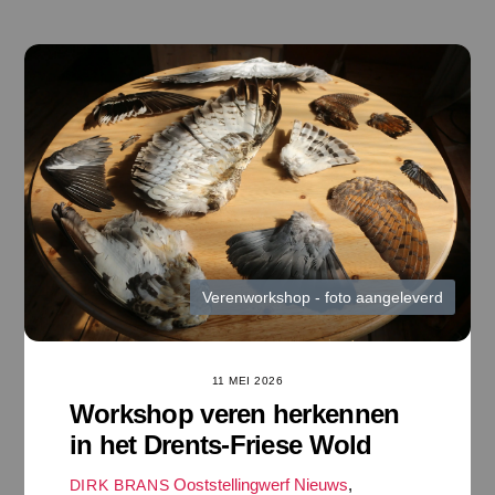
Ga
naar
de
inhoud
Verenworkshop - foto aangeleverd
11 MEI 2026
Workshop veren herkennen
in het Drents-Friese Wold
Ooststellingwerf Nieuws
,
DIRK BRANS