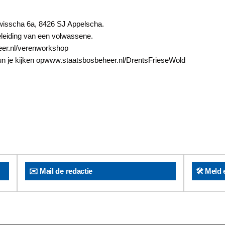
rwisscha 6a, 8426 SJ Appelscha.
eleiding van een volwassene.
eer.nl/verenworkshop
 kun je kijken opwww.staatsbosbeheer.nl/DrentsFrieseWold
✉️ Mail de redactie
🛠️ Meld 