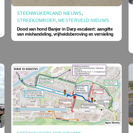
STEENWIJKERLAND NIEUWS
,
STREEKOMROEP
,
WESTERVELD NIEUWS
Dood van hond Banjer in Darp escaleert: aangifte
van mishandeling, vrijheidsberoving en vernieling