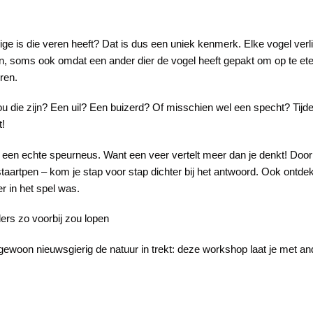
enige is die veren heeft? Dat is dus een uniek kenmerk. Elke vogel ve
, soms ook omdat een ander dier de vogel heeft gepakt om op te eten.
ren.
ou die zijn? Een uil? Een buizerd? Of misschien wel een specht? Ti
t!
een echte speurneus. Want een veer vertelt meer dan je denkt! Door 
taartpen – kom je stap voor stap dichter bij het antwoord. Ook ontde
r in het spel was.
nders zo voorbij zou lopen
gewoon nieuwsgierig de natuur in trekt: deze workshop laat je met an