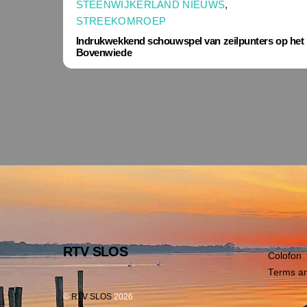
STEENWIJKERLAND NIEUWS
,
STREEKOMROEP
Indrukwekkend schouwspel van zeilpunters op het
Bovenwiede
RTV SLOS
Colofon
Terms an
©
RTV SLOS
2026