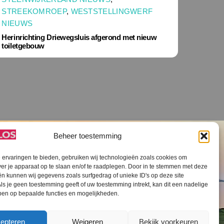
STREEKOMROEP
,
WESTSTELLINGWERF
NIEUWS
Herinrichting Driewegsluis afgerond met nieuw
toiletgebouw
Beheer toestemming
ervaringen te bieden, gebruiken wij technologieën zoals cookies om
ver je apparaat op te slaan en/of te raadplegen. Door in te stemmen met deze
n kunnen wij gegevens zoals surfgedrag of unieke ID's op deze site
ls je geen toestemming geeft of uw toestemming intrekt, kan dit een nadelige
V SLOS ANBI
Contact
Cookiebeleid (EU)
ben op bepaalde functies en mogelijkheden.
epteren
Weigeren
Bekijk voorkeuren