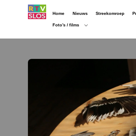
Ga
naar
Home
Nieuws
Streekomroep
P
de
inhoud
Foto’s / films