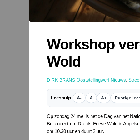
Workshop vere
Wold
Ooststellingwerf Nieuws
,
Stre
DIRK BRANS
Leeshulp
A-
A
A+
Rustige lee
Op zondag 24 mei is het de Dag van het Natio
Buitencentrum Drents-Friese Wold in Appelsc
om 10.30 uur en duurt 2 uur.