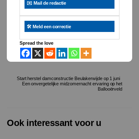
✉️ Mail de redactie
🛠️ Meld een correctie
Spread the love
Start herstel damconstructie Beulakerwijde op 1 juni
Een onvergetelijke midzomernacht ervaring op het
Ballooërveld
Ook interessant voor u