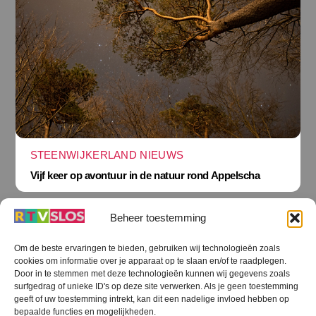
STEENWIJKERLAND NIEUWS
Vijf keer op avontuur in de natuur rond Appelscha
Beheer toestemming
Om de beste ervaringen te bieden, gebruiken wij technologieën zoals
cookies om informatie over je apparaat op te slaan en/of te raadplegen.
Terug
Door in te stemmen met deze technologieën kunnen wij gegevens zoals
naar
boven
surfgedrag of unieke ID's op deze site verwerken. Als je geen toestemming
geeft of uw toestemming intrekt, kan dit een nadelige invloed hebben op
RTV SLOS
bepaalde functies en mogelijkheden.