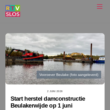
Ga
Men
naar
de
inhoud
Vooroever Beulake (foto aangeleverd)
2 JUNI 2026
Start herstel damconstructie
Beulakerwijde op 1 juni