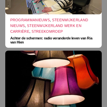
PROGRAMMANIEUWS
,
STEENWIJKERLAND
NIEUWS
,
STEENWIJKERLAND WERK EN
CARRIÈRE
,
STREEKOMROEP
Achter de schermen: radio veranderde leven van Ria
van Hien