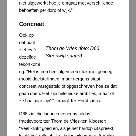
niet uitgewerkt hoe je omgaat met verschillende
behoeften per dorp of wijk.”
Concreet
Ook op
dat punt
Thom de Vries (foto: D66
ziet FvD
Steenwijkerland).
dezelfde
tekortkomi
ng. “Het is een heel algemeen stuk met genoeg
mooie doelstellingen, maar nergens staat
concreet vastgesteld of opgeschreven hoe ze dat
gaan doen. Het zijn hele leuke ambities, maar of
ze haalbaar zijn?”, vraagt Ter Horst zich af.
D66 ziet die lacune eveneens, aldus
fractievoorzitter Thom de Vries-ten Klooster:
“Veel klinkt goed en, als je het hardop uitspreekt,
klinkt het zelfs al alsof het is uitgevoerd. Ambities