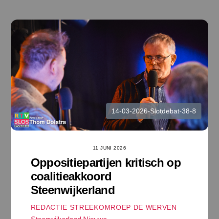
Ga
naar
de
inhoud
14-03-2026-Slotdebat-38-8
11 JUNI 2026
Oppositiepartijen kritisch op
coalitieakkoord
Steenwijkerland
REDACTIE STREEKOMROEP DE WERVEN