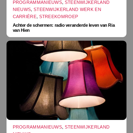
PROGRAMMANIEUWS
,
STEENWIJKERLAND
NIEUWS
,
STEENWIJKERLAND WERK EN
CARRIÈRE
,
STREEKOMROEP
Achter de schermen: radio veranderde leven van Ria
van Hien
PROGRAMMANIEUWS
,
STEENWIJKERLAND