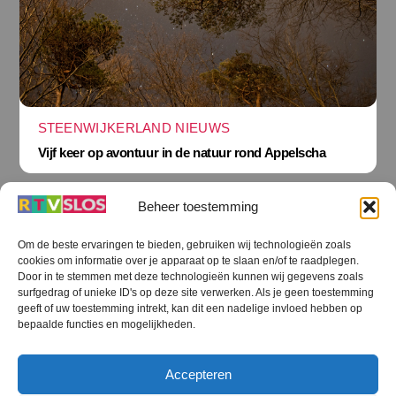
STEENWIJKERLAND NIEUWS
Vijf keer op avontuur in de natuur rond Appelscha
Beheer toestemming
Om de beste ervaringen te bieden, gebruiken wij technologieën zoals
cookies om informatie over je apparaat op te slaan en/of te raadplegen.
Terug
Door in te stemmen met deze technologieën kunnen wij gegevens zoals
naar
boven
surfgedrag of unieke ID's op deze site verwerken. Als je geen toestemming
geeft of uw toestemming intrekt, kan dit een nadelige invloed hebben op
RTV SLOS
bepaalde functies en mogelijkheden.
Colofon
Klachten
Privacy verklaring
Disclaimer
Accepteren
Voorwaarden WiFi
RTV SLOS ANBI
Contact