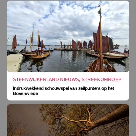
STEENWIJKERLAND NIEUWS
,
STREEKOMROEP
Indrukwekkend schouwspel van zeilpunters op het
Bovenwiede