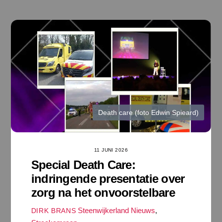
Ga
naar
de
inhoud
Death care (foto Edwin Spieard)
11 JUNI 2026
Special Death Care:
indringende presentatie over
zorg na het onvoorstelbare
Steenwijkerland Nieuws
,
DIRK BRANS