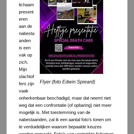
lichaam
present
eren
aan de
nabesta
anden
is een
vak op
zich.
Mijn
slachtof
Flyer (foto Edwin Spieard)
fers zijn
vaak
onherkenbaar beschadigd, maar dat neemt niet
weg dat een confrontatie (of opbaring) niet meer
mogelijk is. Met toestemming van de
nabestaanden, zal ik een aantal foto’s tonen om
te verduidelijken waarom bepaalde keuzes
werden gemaakt. Foto’s van verminkte lichamen,