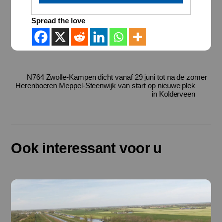
Spread the love
N764 Zwolle-Kampen dicht vanaf 29 juni tot na de zomer
Herenboeren Meppel-Steenwijk van start op nieuwe plek
in Kolderveen
Ook interessant voor u