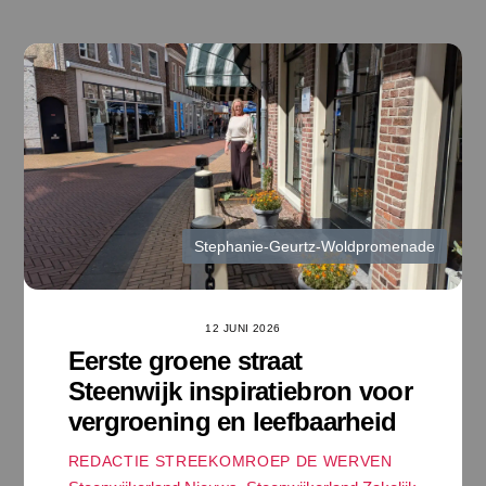
Ga
naar
de
inhoud
Stephanie-Geurtz-Woldpromenade
12 JUNI 2026
Eerste groene straat
Steenwijk inspiratiebron voor
vergroening en leefbaarheid
REDACTIE STREEKOMROEP DE WERVEN