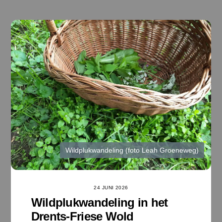
Ga
naar
de
inhoud
Wildplukwandeling (foto Leah Groeneweg)
24 JUNI 2026
Wildplukwandeling in het
Drents-Friese Wold