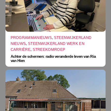
PROGRAMMANIEUWS
,
STEENWIJKERLAND
NIEUWS
,
STEENWIJKERLAND WERK EN
CARRIÈRE
,
STREEKOMROEP
Achter de schermen: radio veranderde leven van Ria
van Hien