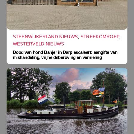
STEENWIJKERLAND NIEUWS
,
STREEKOMROEP
,
WESTERVELD NIEUWS
Dood van hond Banjer in Darp escaleert: aangifte van
mishandeling, vrijheidsberoving en vernieling