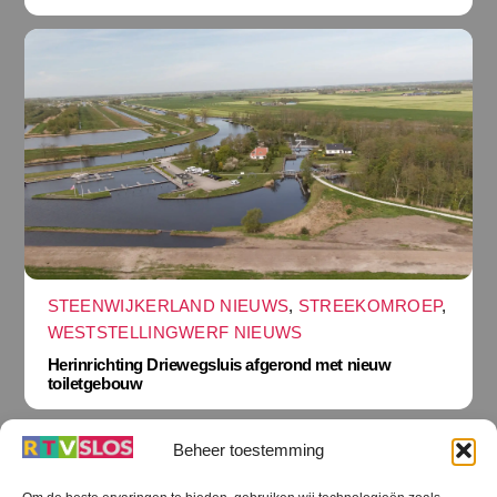
STEENWIJKERLAND NIEUWS
,
STREEKOMROEP
,
WESTSTELLINGWERF NIEUWS
Herinrichting Driewegsluis afgerond met nieuw
toiletgebouw
Beheer toestemming