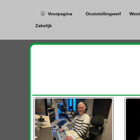
Ga
naar
Voorpagina
Ooststellingwerf
West
de
inhoud
Zakelijk