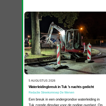
5 AUGUSTUS 2026
Waterleidingbreuk in Tuk ’s nachts gedicht
Redactie Streekomroep De Werven
Een breuk in een ondergrondse waterleiding in
Tuk zorgde dinsdag voor de nodige overlast. Op