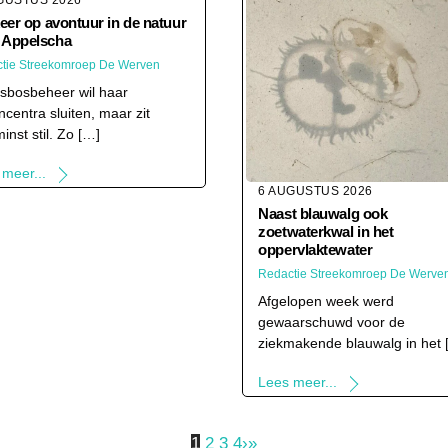
GUSTUS 2026
keer op avontuur in de natuur
 Appelscha
tie Streekomroep De Werven
tsbosbeheer wil haar
ncentra sluiten, maar zit
minst stil. Zo […]
 meer...
6 AUGUSTUS 2026
Naast blauwalg ook
zoetwaterkwal in het
oppervlaktewater
Redactie Streekomroep De Werve
Afgelopen week werd
gewaarschuwd voor de
ziekmakende blauwalg in het 
Lees meer...
1
2
3
4
›
»