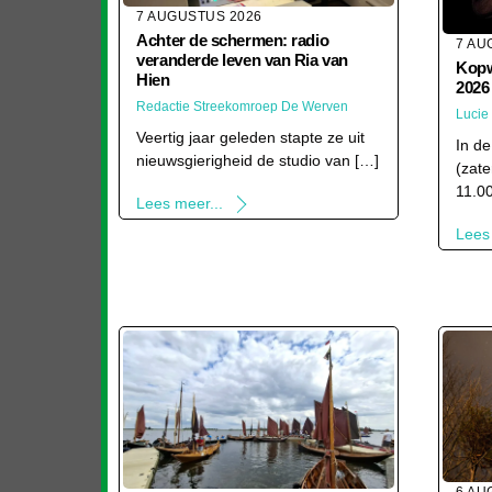
7 AUGUSTUS 2026
Achter de schermen: radio
7 AU
veranderde leven van Ria van
Kopw
Hien
2026
Redactie Streekomroep De Werven
Lucie
Veertig jaar geleden stapte ze uit
In de
nieuwsgierigheid de studio van […]
(zat
11.0
Lees meer...
Lees