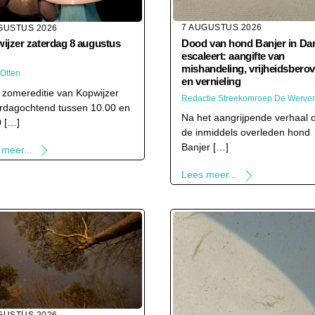
7 AUGUSTUS 2026
GUSTUS 2026
Dood van hond Banjer in Da
ijzer zaterdag 8 augustus
escaleert: aangifte van
mishandeling, vrijheidsbero
 Otten
en vernieling
 zomereditie van Kopwijzer
Redactie Streekomroep De Werve
erdagochtend tussen 10.00 en
Na het aangrijpende verhaal 
0 […]
de inmiddels overleden hond
Banjer […]
 meer...
Lees meer...