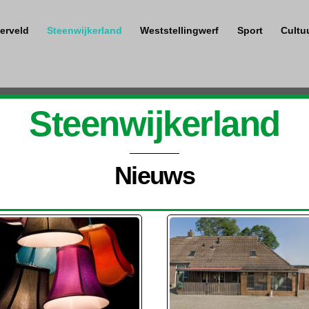
erveld
Steenwijkerland
Weststellingwerf
Sport
Cultu
Steenwijkerland
Nieuws