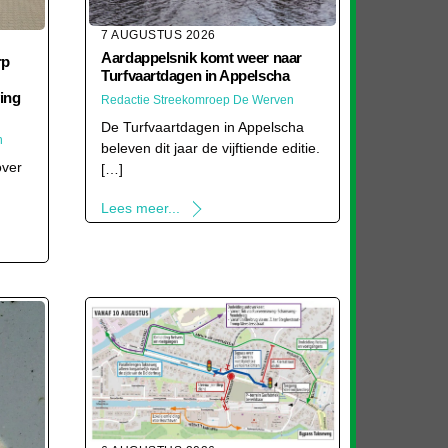
7 AUGUSTUS 2026
Aardappelsnik komt weer naar
rp
Turfvaartdagen in Appelscha
ving
Redactie Streekomroep De Werven
De Turfvaartdagen in Appelscha
n
beleven dit jaar de vijftiende editie.
over
[…]
Lees meer...