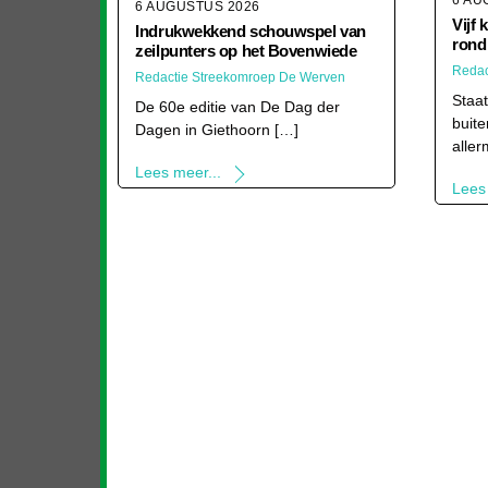
6 AU
6 AUGUSTUS 2026
Vijf 
Indrukwekkend schouwspel van
rond
zeilpunters op het Bovenwiede
Redac
Redactie Streekomroep De Werven
Staa
De 60e editie van De Dag der
buite
Dagen in Giethoorn […]
aller
Lees meer...
Lees