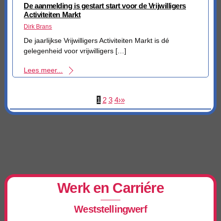
De aanmelding is gestart start voor de Vrijwilligers
Activiteiten Markt
Dirk Brans
De jaarlijkse Vrijwilligers Activiteiten Markt is dé
gelegenheid voor vrijwilligers […]
Lees meer...
1
2
3
4
›
»
Werk en Carriére
Weststellingwerf