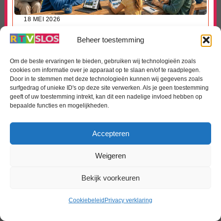
18 MEI 2026
Streekomroep De Werven lanceert nieuwe website:
streekomroepdewerven.nl
Beheer toestemming
Dirk Brans
Om de beste ervaringen te bieden, gebruiken wij technologieën zoals
Met trots presenteert Streekomroep De Werven haar
cookies om informatie over je apparaat op te slaan en/of te raadplegen.
nieuwe website: streekomroepdewerven.nl. […]
Door in te stemmen met deze technologieën kunnen wij gegevens zoals
surfgedrag of unieke ID's op deze site verwerken. Als je geen toestemming
Lees meer...
geeft of uw toestemming intrekt, kan dit een nadelige invloed hebben op
bepaalde functies en mogelijkheden.
Accepteren
Weigeren
Bekijk voorkeuren
Cookiebeleid
Privacy verklaring